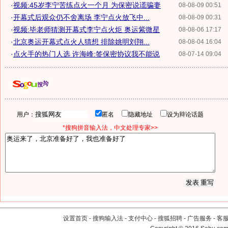
·
视频:45岁李宁苦练点火一个月 为保密说谎骗妻
08-08-09 00:51
·
开幕式后观众仍不舍离场 李宁点火放飞中...
08-08-09 00:31
·
视频:毕老师猜测开幕式李宁点火炬 奥运紫微星
08-08-06 17:17
·
北京奥运开幕式点火人猜想 排除姚明刘翔...
08-08-04 16:04
·
点火手的热门人选 许海峰:签保密协议我不能说
08-07-14 09:04
用户：
匿名
隐藏地址
设为辩论话题
*搜狗拼音输入法，中文处理专家>>
设置首页
-
搜狗输入法
-
支付中心
-
搜狐招聘
-
广告服务
-
客