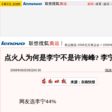
新闻
-
体育
-
娱乐
-
奥运频道-2008北京奥运会
>
200
点火人为何是李宁不是许海峰? 李
2008年08月09日04:30
[
我来
来源：东南快报
网友选李宁44%