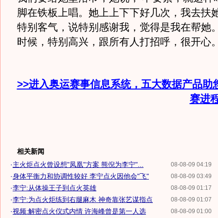
脚在铁板上唱。她上上下下好几次，我去扶
特别客气，说特别感谢我，觉得是我在帮她
时候，特别高兴，跟所有人打招呼，很开心
>>进入奥运赛事信息系统，五大数据产品助
赛进
相关新闻
·
主火炬点火曾设想"凤凰"方案 熊倪为李宁"...
08-08-09 04:19
·
身体平衡力和协调性较好 李宁点火因他会"飞"
08-08-09 03:49
·
李宁:从体操王子到点火英雄
08-08-09 01:17
·
李宁:为点火炬练到右腿麻木 神奇靠张艺谋指点
08-08-09 01:07
·
视频:解密点火仪式内情 许海峰曾是第一人选
08-08-09 01:00