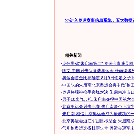
>>进入奥运赛事信息系统，五大数据
相关新闻
·
庞伟堪称"朱启南第二" 奥运会青睐英
·
图文:中国射击队备战奥运会 杜丽调试
·
奥运会首金比赛确定 8月9日锁定女子10米
·
中国队的朱启南北京奥运会再争做"枪王
·
奥运将现神枪手巅峰对决 朱启南冲击10米
·
男子10米气步枪:朱启南夺得中国第六
·
北京奥运会射击比赛 朱启南能否上演"神话
·
朱启南:相信北京奥运会成为最成功的
·
北京奥运会浙江军团目标见金 朱启南成最
·
气步枪奥运选拔杜丽失常 奥运会冠军未进