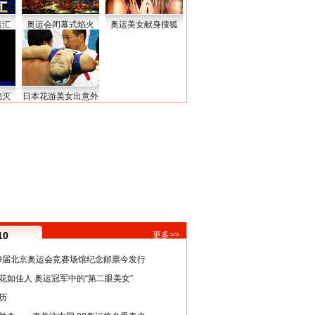
运汇
奥运会闭幕式焰火
奥运美女献身搜狐
熄灭
日本花游美女出意外
10
更多>>
29届北京奥运会竞赛场馆纪念邮票今发行
花如佳人 奥运冠军中的“第二眼美女”
历