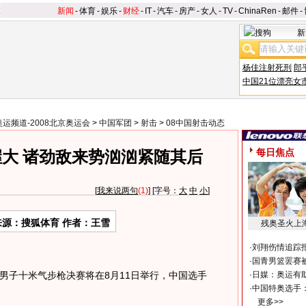
新闻
-
体育
-
娱乐
-
财经
-
IT
-
汽车
-
房产
-
女人
-
TV
-
ChinaRen
-
邮件
-
新
杨佳注射死刑
郎
中国21位漂亮女
奥运频道-2008北京奥运会
>
中国军团
>
射击
>
08中国射击动态
每日焦点
大 诸劲敌来势汹汹紧随其后
[
我来说两句
(1)
] [字号：
大
中
小
]
来源：搜狐体育 作者：王雪
残奥圣火上
·
刘翔伤情追踪
·
国青男篮罢赛被
 男子十米气步枪决赛将在8月11日举行，中国选手
·
日媒：奥运有
·
中国特奥选手
更多>>