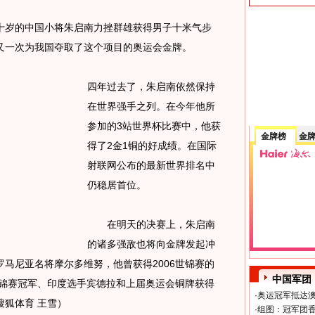
岁的中国小将朱启南力挫群雄获得男子十米气步
又一次为我国夺取了这个项目的奥运会金牌。
四年过去了，朱启南依然保持
在世界强手之列。在今年他所
参加的3站世界杯比赛中，他获
金牌榜
金
得了2金1铜的好成绩。在国际
射联网公布的最新世界排名中
仍稳居首位。
在明天的决赛上，朱启南
的诸多强敌也将向金牌发起冲
马尼亚名将摩尔多维努，他曾获得2006世锦赛的
中国军团
世锦赛冠军、印度选手宾德拉和上届奥运会铜牌获得
·
奥运冠军抵达澳
狐体育 王雪）
·
组图：冠军团香