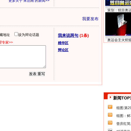
更多关于
朱启南
的新闻>>
策划：炫目奥
我要发布
隐藏地址
设为辩论话题
我来说两句
(1条)
奥运会主火炬
专家>>
精华区
辩论区
新闻TOP
组图:第
组图：鲜
曾庆红简