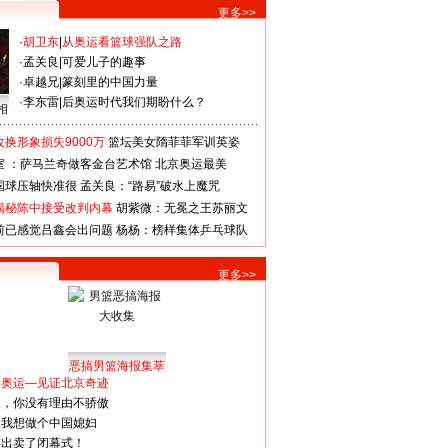
更多>>
·
胡卫东
|
从奥运看篮球强队之路
·
孟关良
|
可爱儿子的趣事
·
卓越兄
|
篆刻里的中国力量
·
李东雷
|
后奥运时代我们期盼什么？
相
换形象损失9000万
篮坛美女隋菲菲军训英姿
室 ：萨马兰奇做客金台艺术馆
北京奥运最美
国球压轴快准很
孟关良：“路易”破水上魔咒
揭秘陈中接受改判内幕
胡紫微：无冕之王苏丽文
前已感觉吕鑫会出问题
杨杨：榜样集体乒乓球队
更多>>
恶搞男篮海报集萃
看奥运—见证北京奇迹
人，你没有理由不骄傲
：我想做个中国媳妇
谋出卖了闭幕式！