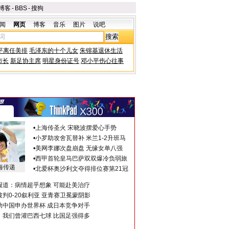
博客
-
BBS
-
搜狗
闻
网页
博客
音乐
图片
说吧
平离任美排
毛泽东的十个儿女
朱镕基退休生活
市长
新足协主席
明星身份证号
邓小平伤心往事
•
上海传圣火 宋晓波摆爱心手势
•
小罗助攻舍瓦替补 米兰1-2升班马
•
美网李娜次盘崩盘 无缘女单八强
•
西甲首轮皇马巴萨双双爆冷负弱旅
海传递
•
北爱杯奥沙利文夺得排位赛第21冠
报道：病情超乎想象 可能赴美治疗
判0-20叙利亚 亚青赛卫冕蒙阴影
助中国申办世界杯 成日本竞争对手
：我们曾灌巴西七球 比国足强得多