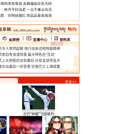
期间突发晕倒 血糖偏低症状无碍
：林丹手好温柔 一点不像运动员
星：刘翔抹腮红 郭晶晶最喜描眉
金牌榜
直播中心
资料库
更多>>
古巴"神腿"飞踹裁判