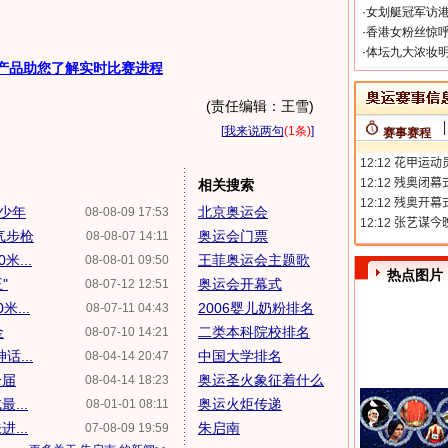
·
女划艇冠军访港
·
香港女粉丝惊呼
·
体坛九大浓妆明
产品助您了解实时比赛进程
(责任编辑：王雪)
[
我来说两句
(1条)
]
赛事赛程
相关搜索
雄少年
北京奥运会
08-08-09 17:53
气步枪
奥运会门票
08-08-07 14:11
...
王菲奥运会主题歌
08-08-01 09:50
热点图片
"
奥运会开幕式
08-07-12 12:51
...
2006婴儿奶粉排名
08-07-11 04:43
金
二类本科院校排名
08-07-10 14:21
...
中国大学排名
08-04-14 20:47
一届
奥运圣火象征着什么
08-04-14 18:23
...
奥运火炬传递
08-01-01 08:11
...
朱启南
07-08-09 19:59