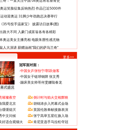
兰奇：一直关注中国 08奥运将名垂青史
8奥运笑脸征集反响热烈 作品已近5000件
类运动迎奥运 31脚少年劲跑总决赛举行
《35号投手温家宝》 披露访日故事(图)
出路大不同 入豪门成富翁各有各精彩
本奥运美女主播亮相 电眼朱唇性感尤物
翁人大演讲 获赠油画"我们的萨马兰奇"
更多>>
冠军面对面：
·
中国女乒张怡宁/郭跃做客
·
中国女子链球铜牌 张文秀
·
蹦床美女帅哥何雯娜陆春龙
闭幕式盛况
亮璀璨夜空
倒计时与焰火交相辉映
曲我爱北京
胡锦涛步入闭幕式会场
台缓缓熄灭
英国伦敦奉献接旗表演
秀中文问候
张宁高举五星红旗入场
良好适合观烟火
肯尼亚选手马拉松夺冠