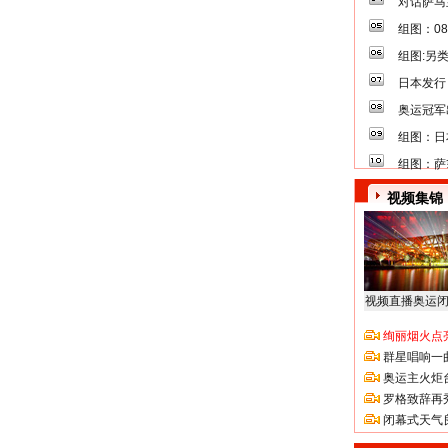
对话萨马
组图：0
组图:另
日本发行
奥运冠军
组图：日
组图：萨
视频集锦
视频直播奥运
绚丽烟火点
群星唱响一
奥运主火炬
罗格致辞再
闭幕式天气