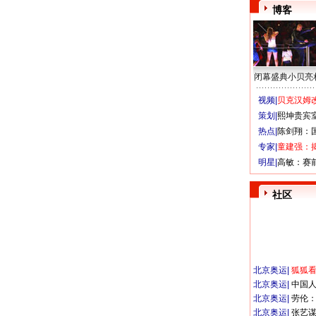
博客
闭幕盛典小贝亮
视频|
贝克汉姆改
策划|
熙坤贵宾
热点|
陈剑翔：
专家|
童建强：
明星|
高敏：赛
社区
北京奥运
|
狐狐
北京奥运
|
中国
北京奥运
|
劳伦
北京奥运
|
张艺