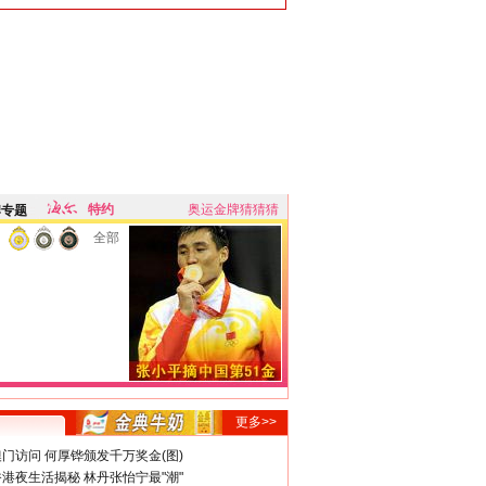
特约
奥运金牌猜猜猜
牌专题
全部
更多>>
门访问 何厚铧颁发千万奖金(图)
港夜生活揭秘 林丹张怡宁最"潮"