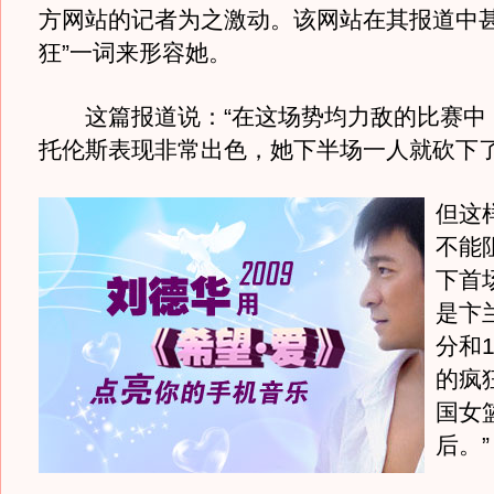
方网站的记者为之激动。该网站在其报道中甚
狂”一词来形容她。
这篇报道说：“在这场势均力敌的比赛中
托伦斯表现非常出色，她下半场一人就砍下了
但这
不能
下首
是卞
分和
的疯
国女
后。”