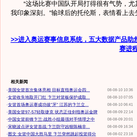
“这场比赛中国队开局打得很有气势，尤其
我印象深刻。”输球后的托伦斯，表情看上去
>>进入奥运赛事信息系统，五大数据产品助
赛进
相关新闻
·
美国女篮首次集体亮相 目标直指奥运会四...
08-08-10 10:36
·
女篮收失地取开门红 卞兰对篮板保护成取...
08-08-10 07:05
·
女篮首场奥运赛成功拔"牙" 江苏的卞兰立...
08-08-10 06:41
·
美国女篮97-57轻取捷克 状态正佳剑指奥运金牌
08-08-09 22:14
·
中国女篮前锋卞兰:战胜小组最强对手情理之中
08-08-09 20:01
·
宋晓波点评女篮首战:卞兰防守凶狠陈楠非...
08-08-09 16:34
·
图文:女篮中国大胜马里 卞兰突然跳起投篮得分
08-08-02 23:18