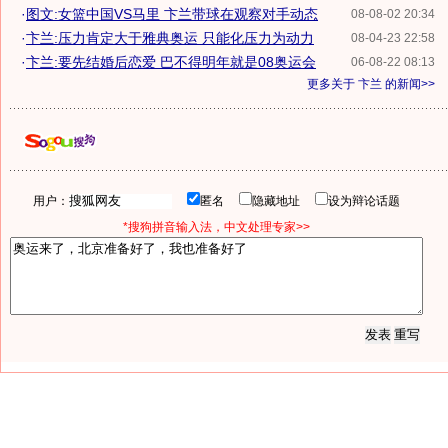
·
图文:女篮中国VS马里 卞兰带球在观察对手动态
08-08-02 20:34
·
卞兰:压力肯定大于雅典奥运 只能化压力为动力
08-04-23 22:58
·
卞兰:要先结婚后恋爱 巴不得明年就是08奥运会
06-08-22 08:13
更多关于
卞兰
的新闻>>
用户：
匿名
隐藏地址
设为辩论话题
*搜狗拼音输入法，中文处理专家>>