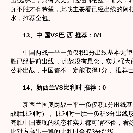
出线渺茫，只有大比分战胜阿根廷，而又寄
瓦不胜才有希望，此战主要看已经出线的阿
水，推荐全包。
13、中 国VS巴 西 推荐：0/1
中国两战一平一负仅积1分出线基本无望
胜已经提前出线 ，此战没有悬念，实力强大
替补出战，中国都不一定能取得1分， 推荐
14、新西兰VS比利时 推荐：0
新西兰国奥两战一平一负仅积1分出线基
战胜比利时）， 比利时一胜一负积3分出线
完胜中国表现的状态和实力都可谓不俗，看
比对方高出一筹的比利时全取3分晋级。