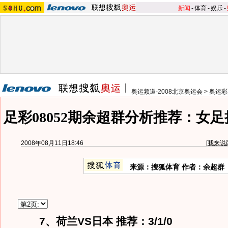
新闻
-
体育
-
娱乐
-
奥运频道-2008北京奥运会
>
奥运彩
足彩08052期余超群分析推荐：女
2008年08月11日18:46
[
我来说
来源：搜狐体育 作者：余超群
7、荷兰VS日本 推荐：3/1/0