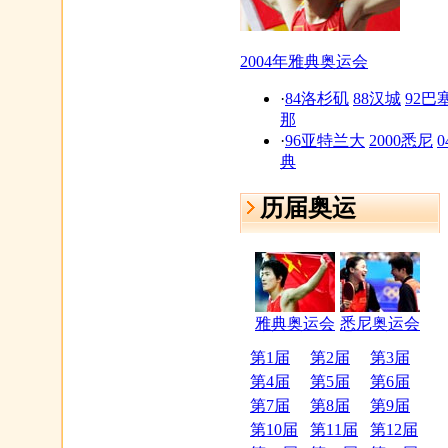
2004年雅典奥运会
·
84洛杉矶
88汉城
92巴
那
·
96亚特兰大
2000悉尼
0
典
历届奥运
雅典奥运会
悉尼奥运会
第1届
第2届
第3届
第4届
第5届
第6届
第7届
第8届
第9届
第10届
第11届
第12届