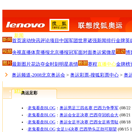
搜狐首页
-
新闻
首页
滚动
快讯
评论
项目
中国军团
世界诸强
新闻排行
金牌英
-
体育
央视直播
体育播报
北京播报
冠军面对面
奥运紫微星
博
-
S
-
最新图片
花边
夺金时刻
明星
表情
赛程
直播中心
金牌榜
娱乐
-
奥运频道-2008北京奥运会
>
奥运彩票-搜狐彩票中心
>
奥
V
-
财经
奥运足彩
-
IT
-
·
老鬼看盘BLOG
：
奥运男足三四名赛 巴西力争季军
(08/22 
汽车
·
老鬼看盘BLOG
：
奥运会女足决赛 巴西夺冠机会大
(08/21 
-
·
老鬼看盘BLOG
：
奥运女足半决赛 巴西女足将雪耻
(08/18 
房产
·
老鬼看盘BLOG
:
女足1/4决赛 巴西势头正劲可期望
(08/15 1
-