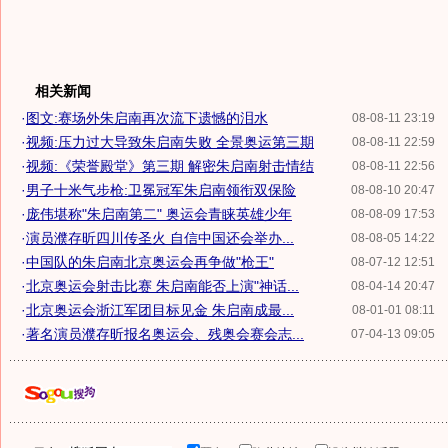
相关新闻
·
图文:赛场外朱启南再次流下遗憾的泪水
08-08-11 23:19
·
视频:压力过大导致朱启南失败 全景奥运第三期
08-08-11 22:59
·
视频:《荣誉殿堂》第三期 解密朱启南射击情结
08-08-11 22:56
·
男子十米气步枪:卫冕冠军朱启南领衔双保险
08-08-10 20:47
·
庞伟堪称"朱启南第二" 奥运会青睐英雄少年
08-08-09 17:53
·
演员濮存昕四川传圣火 自信中国还会举办...
08-08-05 14:22
·
中国队的朱启南北京奥运会再争做"枪王"
08-07-12 12:51
·
北京奥运会射击比赛 朱启南能否上演"神话...
08-04-14 20:47
·
北京奥运会浙江军团目标见金 朱启南成最...
08-01-01 08:11
·
著名演员濮存昕报名奥运会、残奥会赛会志...
07-04-13 09:05