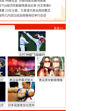
更多>>
古巴"神腿"飞踹裁判
运汇
奥运会闭幕式焰火
奥运美女献身搜狐
熄灭
日本花游美女出意外