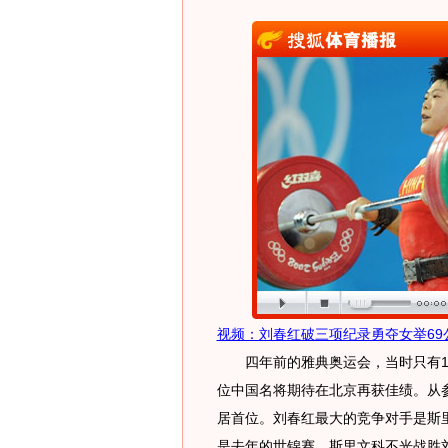
视频：刘春红破三项纪录勇夺女举69
四年前的雅典奥运会，当时只有19
位中国名将期待在北京再获佳绩。从参
居首位。刘春红最大的竞争对手是斯
是去年的世锦赛，斯里文科不光战胜