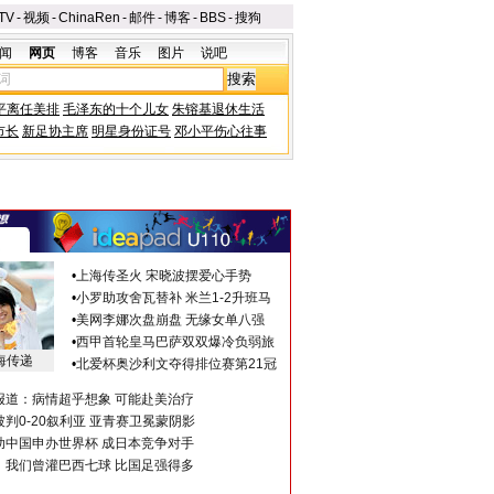
TV
-
视频
-
ChinaRen
-
邮件
-
博客
-
BBS
-
搜狗
闻
网页
博客
音乐
图片
说吧
平离任美排
毛泽东的十个儿女
朱镕基退休生活
市长
新足协主席
明星身份证号
邓小平伤心往事
•
上海传圣火 宋晓波摆爱心手势
•
小罗助攻舍瓦替补 米兰1-2升班马
•
美网李娜次盘崩盘 无缘女单八强
•
西甲首轮皇马巴萨双双爆冷负弱旅
海传递
•
北爱杯奥沙利文夺得排位赛第21冠
报道：病情超乎想象 可能赴美治疗
判0-20叙利亚 亚青赛卫冕蒙阴影
助中国申办世界杯 成日本竞争对手
：我们曾灌巴西七球 比国足强得多