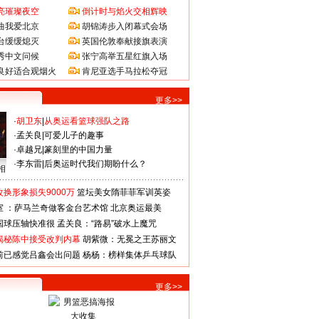
亮璀璨夜空
倒计时与焰火交相辉映
曲我爱北京
胡锦涛步入闭幕式会场
台缓缓熄灭
英国伦敦奉献接旗表演
秀中文问候
张宁高举五星红旗入场
良好适合观烟火
肯尼亚选手马拉松夺冠
更多>>
·
胡卫东
|
从奥运看篮球强队之路
·
孟关良
|
可爱儿子的趣事
·
卓越兄
|
篆刻里的中国力量
·
李东雷
|
后奥运时代我们期盼什么？
相
换形象损失9000万
篮坛美女隋菲菲军训英姿
室 ：萨马兰奇做客金台艺术馆
北京奥运最美
国球压轴快准很
孟关良：“路易”破水上魔咒
揭秘陈中接受改判内幕
胡紫微：无冕之王苏丽文
前已感觉吕鑫会出问题
杨杨：榜样集体乒乓球队
更多>>