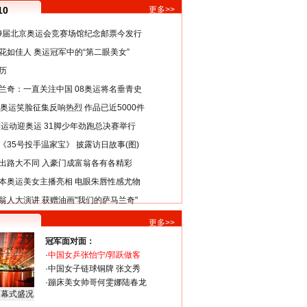
10
更多>>
29届北京奥运会竞赛场馆纪念邮票今发行
花如佳人 奥运冠军中的“第二眼美女”
历
兰奇：一直关注中国 08奥运将名垂青史
8奥运笑脸征集反响热烈 作品已近5000件
类运动迎奥运 31脚少年劲跑总决赛举行
《35号投手温家宝》 披露访日故事(图)
出路大不同 入豪门成富翁各有各精彩
本奥运美女主播亮相 电眼朱唇性感尤物
翁人大演讲 获赠油画"我们的萨马兰奇"
更多>>
冠军面对面：
·
中国女乒张怡宁/郭跃做客
·
中国女子链球铜牌 张文秀
·
蹦床美女帅哥何雯娜陆春龙
闭幕式盛况