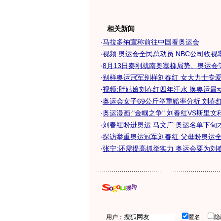
相关新闻
·
马拉多纳宣称前往中国看奥运会
·
视频:奥运会全民总动员 NBC公司收视
·
8月13日秦刚就南奥塞梯局势、奥运会等答
·
别样奥运冠军别样刘春红 女大力士专爱弄
·
视频:胖姑娘刘春红四年汗水 换奥运最
·
奥运会女子69公斤举重赔率分析 刘春红志
·
奥运漫画:"金帼之争" 刘春红VS斯里文
·
刘春红盼进奥运 马文广:奥运名单下旬
·
探访举重奥运冠军刘春红 父母盼奥运全运
·
张宁:还需提高抓举实力 奥运会要为刘
用户：
匿名