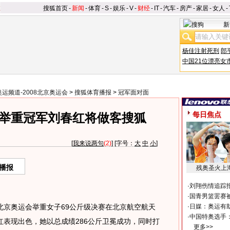
搜狐首页
-
新闻
-
体育
-
S
-
娱乐
-
V
-
财经
-
IT
-
汽车
-
房产
-
家居
-
女人
-
新
杨佳注射死刑
郎
中国21位漂亮女
奥运频道-2008北京奥运会
>
搜狐体育播报
>
冠军面对面
每日焦点
会举重冠军刘春红将做客搜狐
[
我来说两句
(2)
] [字号：
大
中
小
]
播报
残奥圣火上
·
刘翔伤情追踪
·
国青男篮罢赛被
北京奥运会举重女子69公斤级决赛在北京航空航天
·
日媒：奥运有
·
中国特奥选手
表现出色，她以总成绩286公斤卫冕成功，同时打
更多>>