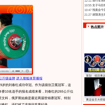
热点图片
策划：炫目奥
公斤级金牌
进入搜狐体育播报
岁的刘春红成功夺冠。作为该级别卫冕冠军，这
赛10名选手的报名成绩来看，刘春红的265公斤位
里文科，俄罗斯姑娘是最近两届世锦赛冠军。特别
奥运会主火炬
刘春红，还打破了该项目世界纪录。