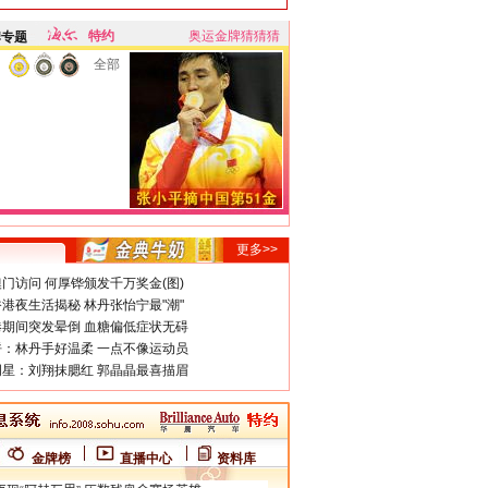
特约
奥运金牌猜猜猜
牌专题
全部
更多>>
门访问 何厚铧颁发千万奖金(图)
港夜生活揭秘 林丹张怡宁最"潮"
期间突发晕倒 血糖偏低症状无碍
：林丹手好温柔 一点不像运动员
星：刘翔抹腮红 郭晶晶最喜描眉
金牌榜
直播中心
资料库