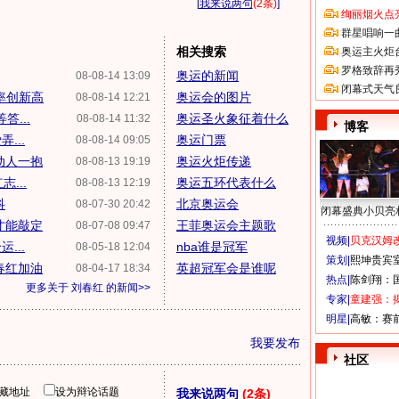
[
我来说两句
(2条)
]
绚丽烟火点
群星唱响一
相关搜索
奥运主火炬
罗格致辞再
奥运的新闻
08-08-14 13:09
闭幕式天气
率创新高
奥运会的图片
08-08-14 12:21
...
奥运圣火象征着什么
08-08-14 11:32
博客
...
奥运门票
08-08-14 09:05
动人一抱
奥运火炬传递
08-08-13 19:19
...
奥运五环代表什么
08-08-13 12:19
科
北京奥运会
08-07-30 20:42
闭幕盛典小贝亮
才能敲定
王菲奥运会主题歌
08-07-08 09:47
视频|
贝克汉姆改
...
nba谁是冠军
08-05-18 12:04
策划|
熙坤贵宾
春红加油
英超冠军会是谁呢
08-04-17 18:34
热点|
陈剑翔：
更多关于
刘春红
的新闻>>
专家|
童建强：
明星|
高敏：赛
我要发布
社区
隐藏地址
设为辩论话题
我来说两句
(2条)