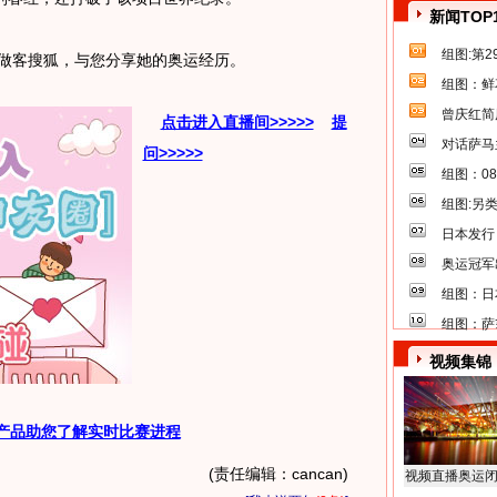
新闻TOP
组图:第
做客搜狐，与您分享她的奥运经历。
组图：鲜
曾庆红简
点击进入直播间>>>>>
提
对话萨马
问>>>>>
组图：0
组图:另
日本发行
奥运冠军
组图：日
组图：萨
视频集锦
产品助您了解实时比赛进程
(责任编辑：cancan)
视频直播奥运