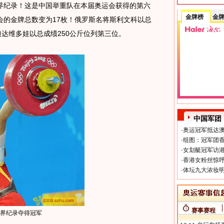
界纪录！这是中国举重队在本届奥运会获得的第六
金牌榜
金
会的金牌总数变为17枚！俄罗斯名将斯利文科以总
娘达维多娃以总成绩250公斤位列第三位。
中国军团
·
奥运冠军抵达澳
·
组图：冠军团香
·
女划艇冠军访港
·
香港女粉丝惊呼
·
体坛九大浓妆明
赛事赛程
世界纪录夺得冠军