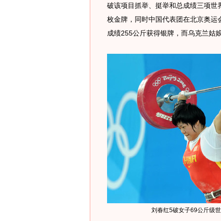
破该项目抓举、挺举和总成绩三项世
枚金牌，同时中国代表团在北京奥运
成绩255公斤获得银牌，而乌克兰姑
刘春红5破女子69公斤级