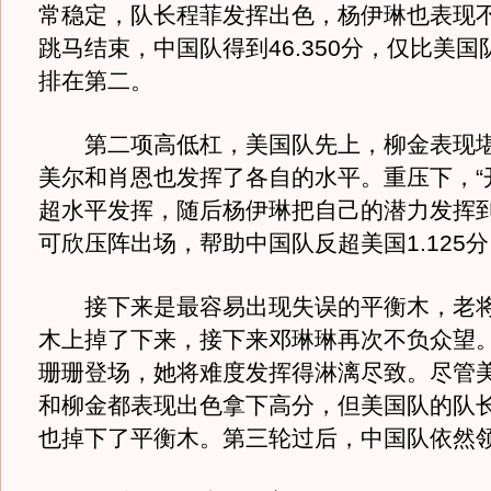
常稳定，队长程菲发挥出色，杨伊琳也表现
跳马结束，中国队得到46.350分，仅比美国队
排在第二。
第二项高低杠，美国队先上，柳金表现堪
美尔和肖恩也发挥了各自的水平。重压下，“
超水平发挥，随后杨伊琳把自己的潜力发挥
可欣压阵出场，帮助中国队反超美国1.125分
接下来是最容易出现失误的平衡木，老将
木上掉了下来，接下来邓琳琳再次不负众望
珊珊登场，她将难度发挥得淋漓尽致。尽管
和柳金都表现出色拿下高分，但美国队的队
也掉下了平衡木。第三轮过后，中国队依然领