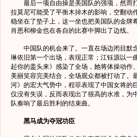
最后一项自由操是美国队的强项，然而打
拉莫尼可能受了平衡木掉木的影响，空翻动
稳坐在了垫子上，这一坐也把美国队的金牌
肖恩和柳金也在各自的比赛中脚出了边线。
中国队的机会来了。一直在场边闭目默念
琳依旧第一个出场，表现正常；江钰源以一
起你的盖头来》感染了全场，她将体操动作
美丽笑容完美结合，全场观众都被打动了。
河》的宏大气势中，程菲表现了中国女将的
仅没有失误，反而表现出了很高的水准，为
队奏响了最后胜利的结束曲。
黑马成为夺冠功臣