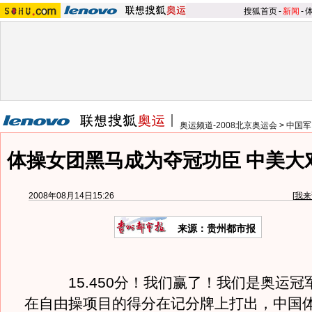
搜狐首页
-
新闻
-
奥运频道-2008北京奥运会
>
中国军
体操女团黑马成为夺冠功臣 中美大
2008年08月14日15:26
[
我来
来源：贵州都市报
15.450分！我们赢了！我们是奥运冠
在自由操项目的得分在记分牌上打出，中国