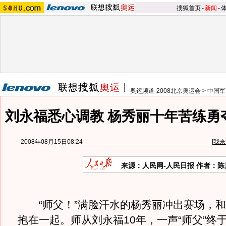
搜狐首页
-
新闻
-
奥运频道-2008北京奥运会
>
中国军
刘永福悉心调教 杨秀丽十年苦练勇
2008年08月15日08:24
[
我来
来源：人民网-人民日报 作者：陈
“师父！”满脸汗水的杨秀丽冲出赛场，和
抱在一起。师从刘永福10年，一声“师父”终