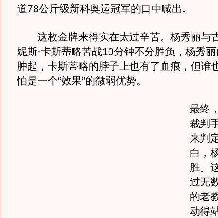
道78公斤级新科奥运冠军的口中喊出。
这枚金牌来得实在太过辛苦。杨秀丽与古
妮斯·卡斯蒂略苦战10分钟不分胜负，杨秀
肿起，卡斯蒂略的脖子上也有了血痕，但谁
怕是一个“效果”的微弱优势。
最终
裁判
来判
白，
胜。
过无
的老
动得