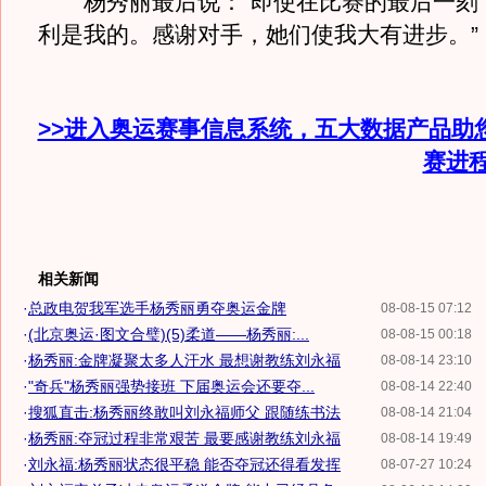
杨秀丽最后说：“即使在比赛的最后一刻
利是我的。感谢对手，她们使我大有进步
>>进入奥运赛事信息系统，五大数据产品助
赛进
相关新闻
·
总政电贺我军选手杨秀丽勇夺奥运金牌
08-08-15 07:12
·
(北京奥运·图文合璧)(5)柔道——杨秀丽:...
08-08-15 00:18
·
杨秀丽:金牌凝聚太多人汗水 最想谢教练刘永福
08-08-14 23:10
·
"奇兵"杨秀丽强势接班 下届奥运会还要夺...
08-08-14 22:40
·
搜狐直击:杨秀丽终敢叫刘永福师父 跟随练书法
08-08-14 21:04
·
杨秀丽:夺冠过程非常艰苦 最要感谢教练刘永福
08-08-14 19:49
·
刘永福:杨秀丽状态很平稳 能否夺冠还得看发挥
08-07-27 10:24