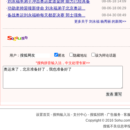
·
刘永福率弟子冲击奥运柔道金牌 能力已经具备
08-06-18 14:09
·
功勋老帅迎接新使命 刘永福弟子北京奥运...
08-06-18 06:29
·
备战奥运刘永福称每天都是决赛 郭士强角...
08-04-30 08:49
更多关于
刘永福 杨秀丽
的新闻>>
用户：
匿名
隐藏地址
设为辩论话题
*搜狗拼音输入法，中文处理专家>>
设置首页
-
搜狗输入法
-
支付中心
-
搜狐招聘
-
广告服务
-
客
Copyright
©
2016 Sohu.com 
搜狐不良信息举