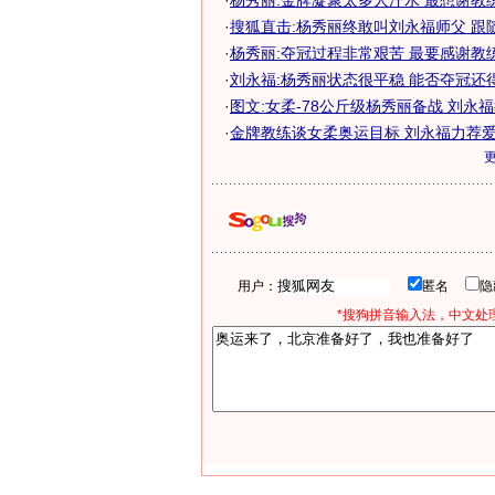
·
杨秀丽:金牌凝聚太多人汗水 最想谢教
·
搜狐直击:杨秀丽终敢叫刘永福师父 跟
·
杨秀丽:夺冠过程非常艰苦 最要感谢教
·
刘永福:杨秀丽状态很平稳 能否夺冠还
·
图文:女柔-78公斤级杨秀丽备战 刘永
·
金牌教练谈女柔奥运目标 刘永福力荐爱将
用户：
匿名
*搜狗拼音输入法，中文处理