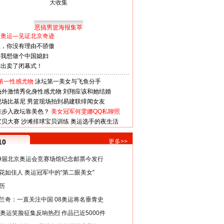
恶搞男篮海报集萃
看奥运—见证北京奇迹
人，你没有理由不骄傲
：我想做个中国媳妇
谋出卖了闭幕式！
第一性感尤物
泳坛第一美女与飞鱼分手
场外激情秀化身性感尤物
刘翔应该和她结婚
现场比基尼
男篮现场拍到易建联绯闻女友
娃步入政坛靠美色？
美女冠军何雯娜QQ私聊照
宝贝大赛
沙滩排球宝贝训练
奥运选手的夜生活
10
更多>>
29届北京奥运会竞赛场馆纪念邮票今发行
花如佳人 奥运冠军中的“第二眼美女”
历
兰奇：一直关注中国 08奥运将名垂青史
8奥运笑脸征集反响热烈 作品已近5000件