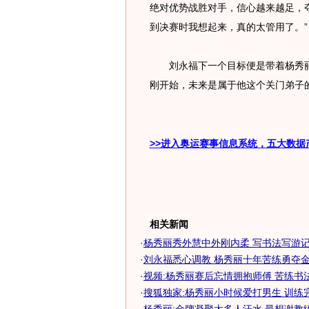
绝对优势战胜对手，信心越来越足，
到决赛时我想起来，真的太管用了。”
刘永福下一个目标便是带着杨秀丽
刚开始，未来是属于他这个关门弟子
>>进入奥运赛事信息系统，五大数据
相关新闻
·
杨秀丽秀外慧中外刚内柔 写书法写游记感
·
刘永福悉心调教 杨秀丽十年苦练勇夺金牌
·
视频:杨秀丽赛后忘情拥抱师傅 苦练书
·
搜狐独家:杨秀丽小时候爱打男生 训练