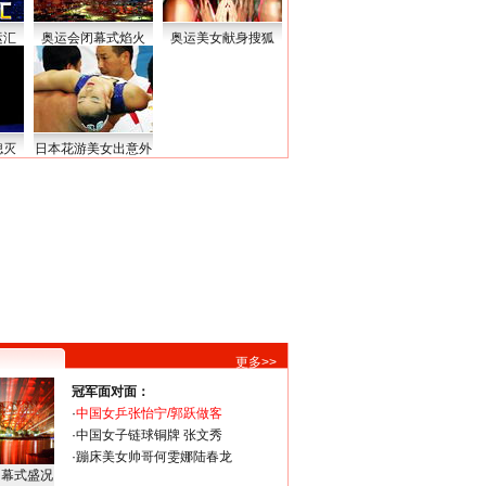
运汇
奥运会闭幕式焰火
奥运美女献身搜狐
熄灭
日本花游美女出意外
更多>>
冠军面对面：
·
中国女乒张怡宁/郭跃做客
·
中国女子链球铜牌 张文秀
·
蹦床美女帅哥何雯娜陆春龙
闭幕式盛况