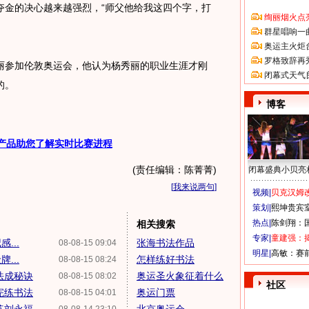
夺金的决心越来越强烈，“师父他给我这四个字，打
绚丽烟火点
群星唱响一
奥运主火炬
罗格致辞再
参加伦敦奥运会，他认为杨秀丽的职业生涯才刚
闭幕式天气
的。
博客
产品助您了解实时比赛进程
(责任编辑：陈菁菁)
闭幕盛典小贝亮
[
我来说两句
]
视频|
贝克汉姆改
策划|
熙坤贵宾
热点|
陈剑翔：
相关搜索
专家|
童建强：
...
张海书法作品
08-08-15 09:04
明星|
高敏：赛
...
怎样练好书法
08-08-15 08:24
法成秘诀
奥运圣火象征着什么
08-08-15 08:02
社区
完练书法
奥运门票
08-08-15 04:01