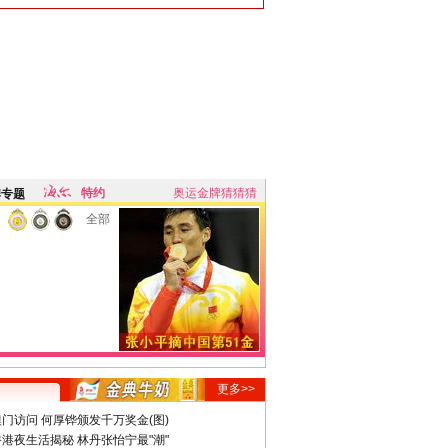
特约
奥运金牌猜猜猜
牌专题
全部
更多>>
门访问 何厚铧颁发千万奖金(图)
港夜生活揭秘 林丹张怡宁最"潮"