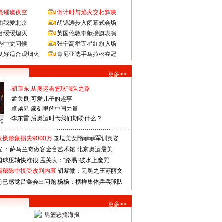
亮璀璨夜空
倒计时与焰火交相辉映
曲我爱北京
胡锦涛步入闭幕式会场
台缓缓熄灭
英国伦敦奉献接旗表演
秀中文问候
张宁高举五星红旗入场
良好适合观烟火
肯尼亚选手马拉松夺冠
更多>>
·
胡卫东
|
从奥运看篮球强队之路
·
孟关良
|
可爱儿子的趣事
·
卓越兄
|
篆刻里的中国力量
·
李东雷
|
后奥运时代我们期盼什么？
相
换形象损失9000万
篮坛美女隋菲菲军训英姿
室 ：萨马兰奇做客金台艺术馆
北京奥运最美
国球压轴快准很
孟关良：“路易”破水上魔咒
揭秘陈中接受改判内幕
胡紫微：无冕之王苏丽文
前已感觉吕鑫会出问题
杨杨：榜样集体乒乓球队
更多>>