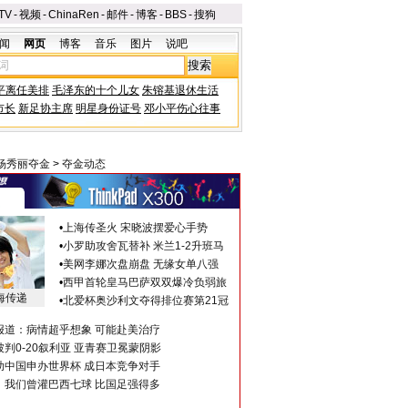
TV
-
视频
-
ChinaRen
-
邮件
-
博客
-
BBS
-
搜狗
闻
网页
博客
音乐
图片
说吧
平离任美排
毛泽东的十个儿女
朱镕基退休生活
市长
新足协主席
明星身份证号
邓小平伤心往事
 杨秀丽夺金
>
夺金动态
•
上海传圣火 宋晓波摆爱心手势
•
小罗助攻舍瓦替补 米兰1-2升班马
•
美网李娜次盘崩盘 无缘女单八强
•
西甲首轮皇马巴萨双双爆冷负弱旅
海传递
•
北爱杯奥沙利文夺得排位赛第21冠
报道：病情超乎想象 可能赴美治疗
判0-20叙利亚 亚青赛卫冕蒙阴影
助中国申办世界杯 成日本竞争对手
：我们曾灌巴西七球 比国足强得多