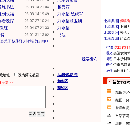
练刘永福
北京奥运会
08-08-14 23:10
随练书法
杨秀丽
08-08-14 21:04
练刘永福
刘永福 黑旗军
08-08-14 19:49
得看发挥
刘永福顾玉娴
08-07-27 10:24
北京奥运
|
狐狐
北京奥运
|
中国
福教练
刘永福
08-04-07 21:33
北京奥运
|
劳伦
...
书法
08-01-31 13:02
北京奥运
|
张艺
更多关于
杨秀丽 刘永福
的新闻>>
YY图|
美国女排
曝光|
奥运女将
我要发布
揭秘|
日本沙排
狠拍|
伊辛巴耶
场外|
民间奥运
我来说两句
隐藏地址
设为辩论话题
精华区
新闻TOP
专家>>
辩论区
组图:第
组图：鲜
曾庆红简
对话萨马
组图：0