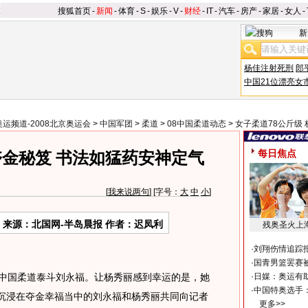
搜狐首页
-
新闻
-
体育
-
S
-
娱乐
-
V
-
财经
-
IT
-
汽车
-
房产
-
家居
-
女人
-
新
杨佳注射死刑
郎
中国21位漂亮女
奥运频道-2008北京奥运会
>
中国军团
>
柔道
>
08中国柔道动态
>
女子柔道78公斤级
每日焦点
金秘笈 书法如猛药安神定气
[
我来说两句
] [字号：
大
中
小
]
来源：北国网-半岛晨报 作者：迟凤利
残奥圣火上
·
刘翔伤情追踪
·
国青男篮罢赛被
中国柔道泰斗刘永福。让杨秀丽感到幸运的是，她
·
日媒：奥运有
·
中国特奥选手
还沉浸在夺金幸福当中的刘永福和杨秀丽共同向记者
更多>>