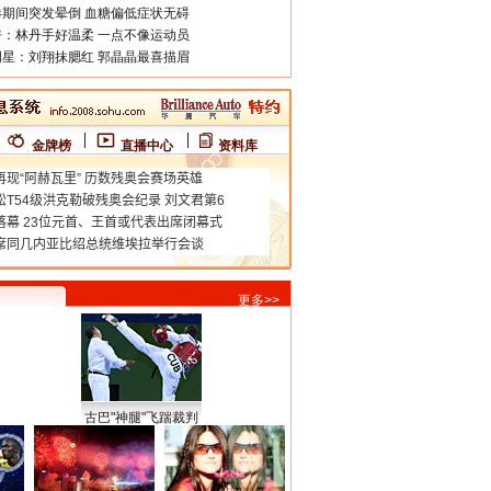
期间突发晕倒 血糖偏低症状无碍
：林丹手好温柔 一点不像运动员
星：刘翔抹腮红 郭晶晶最喜描眉
金牌榜
直播中心
资料库
更多>>
古巴"神腿"飞踹裁判