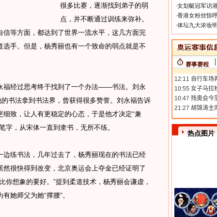
很多比赛，逐渐找到弟子的弱
·
女划艇冠军访港
·
香港女粉丝惊呼
点，并不断通过训练来弥补。
·
体坛九大浓妆明
自信等方面，都达到了世界一流水平，这几方面完
道选手。但是，杨秀丽也有一个致命的弱点就是不
赛事赛程
福经过思考终于找到了一个办法——书法。刘永
他的书法拿到书法界，曾获得很多赞誉。刘永福告诉
更细致，让人有更稳定的心态，于是他才决定“兼
钢笔字，从宋体一直到隶书，无所不练。
热点图片
边练书法，几年过去了，杨秀丽现在的书法已经
居然很快得到改变，北京奥运会上夺金已经证明了
比你想象的要好。”提到柔道技术，杨秀丽会谦虚，
有她师父为她“撑腰”。