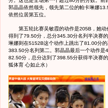
分。这也是全场第一个超过80分的分数。前
郭晶晶依然领先，领先第二位的帕卡琳娜13.
依然位居第五位。
第五轮比赛吴敏霞的动作是205B，她动
得到了79.50分，总分345.30分名列半决
琳娜则在5152B这个动作上跳出了81.00分
383.50分名列第二。郭晶晶最后一个动作是4
82.50分，总分达到了398.55分获得半决
狐体育 心如止水）
男篮中德大战 火辣篮球宝贝擂鼓助阵
搜狐图片库