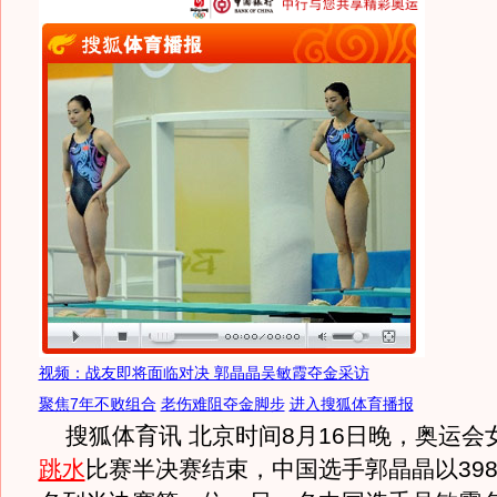
视频：战友即将面临对决 郭晶晶吴敏霞夺金采访
聚焦7年不败组合
老伤难阻夺金脚步
进入搜狐体育播报
搜狐体育讯 北京时间8月16日晚，奥运会
跳水
比赛半决赛结束，中国选手郭晶晶以398