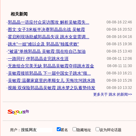
相关新闻
·
郭晶晶一语应付众采访围攻 解析吴敏霞失...
08-08-16 22:46
·
图文:女子3米板半决赛郭晶晶出战 吴敏霞
08-08-16 20:52
·
霍启刚现场助威郭晶晶失误 跳水女皇需调...
08-08-16 04:16
·
跳水"一姐"难以企及 郭晶晶"独孤求败"
08-08-15 19:36
·
"被逼"单挑郭晶晶 吴敏霞:我在给自己加油
08-08-15 13:40
·
一路同行,伴郭晶晶走完跳水生涯
08-08-11 12:06
·
无敌组合完美无缺 郭晶晶吴敏霞夺得跳水首金
08-08-11 11:30
·
吴敏霞接班郭晶晶 下一届中国女子跳水"领...
08-08-10 16:21
·
吴敏霞:温馨家庭里的孝顺女儿 无悔坎坷跳水路
08-08-10 15:26
·
视频:双保险郭晶晶吴敏霞 跳水梦之队蓄势待发
08-08-10 13:32
更多关于
跳水
的新闻>>
用户：
匿名
隐藏地址
设为辩论话题