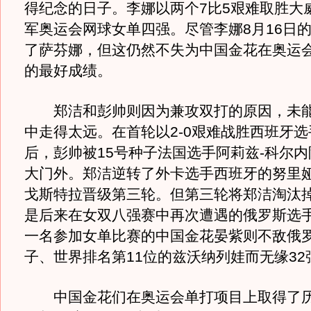
得纪念的日子。李娜以两个7比5艰难取胜大
军奥运会网球女单四强。尽管李娜8月16日
了萨芬娜，但这仍然不失为中国金花在奥运
的最好成绩。
郑洁和彭帅则因为兼攻双打的原因，未能
中走得太远。在首轮以2-0艰难战胜西班牙
后，彭帅被15号种子法国选手阿莉兹-科尔
大门外。郑洁逆转了外卡选手西班牙的努里娅
戈斯特拉晋级第三轮。但第三轮将郑洁淘汰
是后来在女双八强赛中再次遭遇的俄罗斯选
一名参加女单比赛的中国金花晏紫则不敌俄罗
子、世界排名第11位的兹沃纳列娃而无缘32
中国金花们在奥运会单打项目上取得了历