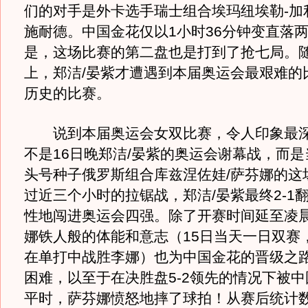
们的对手是外卡选手瑞士组合埃玛纽埃勒-加利
施耐德。中国金花仅以1小时36分钟变直落
是，这场比赛的第二盘也是打到了抢七局。
上，郑洁/晏紫才遭遇到本届奥运会最艰难的
历史的比赛。
说到本届奥运会女双比赛，令人印象最深
不是16日晚郑洁/晏紫的奥运会谢幕战，而
头号种子俄罗斯组合库兹涅佐娃/萨芬娜的这
过近三个小时的拉锯战，郑洁/晏紫最终2-1
性地闯进奥运会四强。除了开赛时间延至凌
娜铁人般的体能和意志（15日当天一日双赛，
在单打中战胜李娜）也为中国金花的晋级之
困难，以至于在决胜盘5-2领先的情况下被中
平时，萨芬娜愤怒地摔了球拍！从赛后统计