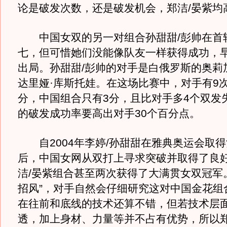
论是破发次数，还是破发机会，郑洁/晏紫均
中国女双的另一对组合孙甜甜/彭帅在首
七，但可惜她们没能像队友一样获得成功，
出局。孙甜甜/彭帅的对手是白俄罗斯的奥莉加
达里娅·库斯托娃。在这场比赛中，对手有9
分，中国组合只有3分，且比对手多4个双发失
的破发成功率要高出对手30个百分点。
自2004年李婷/孙甜甜在雅典奥运会取得
后，中国女网从双打上寻求突破并取得了良
洁/晏紫组合甚至两次获得了大满贯女双冠军
招风”，对手自然会仔细研究这对中国金花组
在往前和底线的技术还算不错，但若技术层
透，加上身材、力量等并不占有优势，所以郑