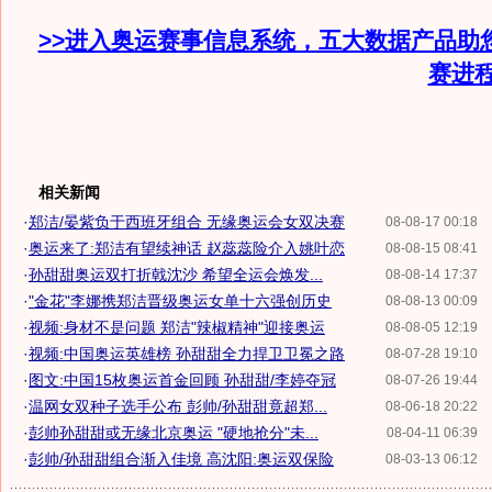
>>进入奥运赛事信息系统，五大数据产品助
赛进
相关新闻
·
郑洁/晏紫负于西班牙组合 无缘奥运会女双决赛
08-08-17 00:18
·
奥运来了:郑洁有望续神话 赵蕊蕊险介入姚叶恋
08-08-15 08:41
·
孙甜甜奥运双打折戟沈沙 希望全运会焕发...
08-08-14 17:37
·
"金花"李娜携郑洁晋级奥运女单十六强创历史
08-08-13 00:09
·
视频:身材不是问题 郑洁"辣椒精神"迎接奥运
08-08-05 12:19
·
视频:中国奥运英雄榜 孙甜甜全力捍卫卫冕之路
08-07-28 19:10
·
图文:中国15枚奥运首金回顾 孙甜甜/李婷夺冠
08-07-26 19:44
·
温网女双种子选手公布 彭帅/孙甜甜竟超郑...
08-06-18 20:22
·
彭帅孙甜甜或无缘北京奥运 "硬地抢分"未...
08-04-11 06:39
·
彭帅/孙甜甜组合渐入佳境 高沈阳:奥运双保险
08-03-13 06:12