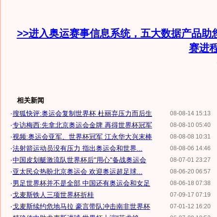
>>进入奥运赛事信息系统，五大数据产品助
赛进
相关新闻
·
搜狐快评:奥运会复制世界杯 杜丽弃压力而后生
08-08-14 15:13
·
专访梅西:先拿北京奥运会金牌 再得世界杯冠军
08-08-10 05:40
·
视频:奥运会亚军、世界杯冠军 江永华大兴末棒
08-08-08 10:31
·
法射箭运动员没有压力 指出奥运会和世界...
08-08-06 14:46
·
中国皮划艇激流队世界杯后"用心"备战奥运会
08-07-01 23:27
·
亚太民众热盼北京奥运会 欢迎奥运超足球...
08-06-20 06:57
·
男足世界杯并不是全部 中国还有奥运会和女足
08-06-18 07:38
·
戈麦斯铁人三项世界杯折桂
07-09-17 07:19
·
戈麦斯续约危地马拉 豪言带队冲击南非世界杯
07-01-12 16:20