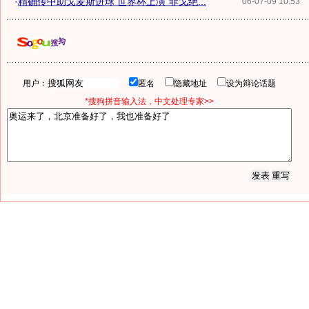
·
精确传中助戈麦斯进球 世界杯上演"菲戈绝...
06-07-09 10:53
用户：
匿名
隐藏地址
设为辩论话题
*搜狗拼音输入法，中文处理专家>>