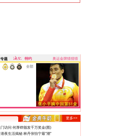
特约
奥运金牌猜猜猜
牌专题
全部
更多>>
门访问 何厚铧颁发千万奖金(图)
港夜生活揭秘 林丹张怡宁最"潮"