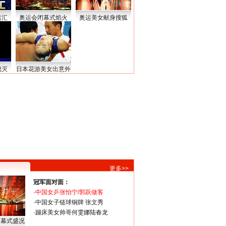
运汇
奥运会闭幕式焰火
奥运美女献身搜狐
熄灭
日本花游美女出意外
更多>>
冠军面对面：
·
中国女乒张怡宁/郭跃做客
·
中国女子链球铜牌 张文秀
·
蹦床美女帅哥何雯娜陆春龙
闭幕式盛况