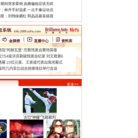
期间突发晕倒 血糖偏低症状无碍
：林丹手好温柔 一点不像运动员
星：刘翔抹腮红 郭晶晶最喜描眉
金牌榜
直播中心
资料库
更多>>
古巴"神腿"飞踹裁判