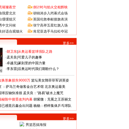
亮璀璨夜空
倒计时与焰火交相辉映
曲我爱北京
胡锦涛步入闭幕式会场
台缓缓熄灭
英国伦敦奉献接旗表演
秀中文问候
张宁高举五星红旗入场
良好适合观烟火
肯尼亚选手马拉松夺冠
更多>>
·
胡卫东
|
从奥运看篮球强队之路
·
孟关良
|
可爱儿子的趣事
·
卓越兄
|
篆刻里的中国力量
·
李东雷
|
后奥运时代我们期盼什么？
相
换形象损失9000万
篮坛美女隋菲菲军训英姿
室 ：萨马兰奇做客金台艺术馆
北京奥运最美
国球压轴快准很
孟关良：“路易”破水上魔咒
揭秘陈中接受改判内幕
胡紫微：无冕之王苏丽文
前已感觉吕鑫会出问题
杨杨：榜样集体乒乓球队
更多>>