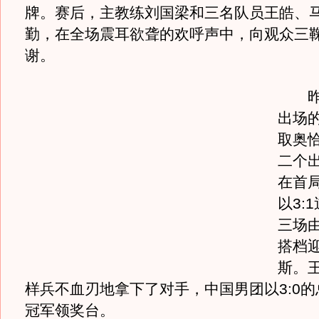
牌。赛后，主教练刘国梁和三名队员王皓、
勤，在全场震耳欲聋的欢呼声中，向观众三
谢。
昨天
出场的
取奥
二个
在首
以3:
三场
搭档
斯。
样兵不血刃地拿下了对手，中国男团以3:0
冠军领奖台。