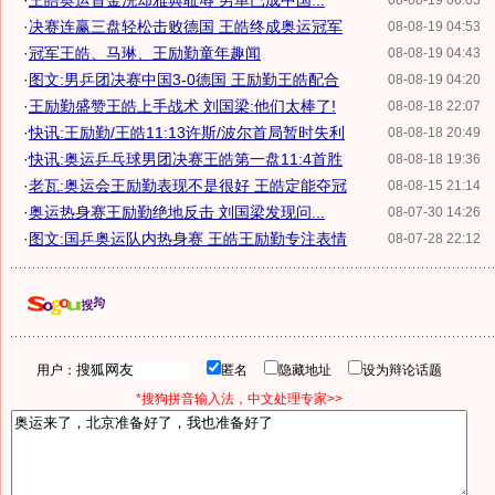
·
王皓奥运首金洗却雅典耻辱 男单已成中国...
08-08-19 06:03
·
决赛连赢三盘轻松击败德国 王皓终成奥运冠军
08-08-19 04:53
·
冠军王皓、马琳、王励勤童年趣闻
08-08-19 04:43
·
图文:男乒团决赛中国3-0德国 王励勤王皓配合
08-08-19 04:20
·
王励勤盛赞王皓上手战术 刘国梁:他们太棒了!
08-08-18 22:07
·
快讯:王励勤/王皓11:13许斯/波尔首局暂时失利
08-08-18 20:49
·
快讯:奥运乒乓球男团决赛王皓第一盘11:4首胜
08-08-18 19:36
·
老瓦:奥运会王励勤表现不是很好 王皓定能夺冠
08-08-15 21:14
·
奥运热身赛王励勤绝地反击 刘国梁发现问...
08-07-30 14:26
·
图文:国乒奥运队内热身赛 王皓王励勤专注表情
08-07-28 22:12
用户：
匿名
隐藏地址
设为辩论话题
*搜狗拼音输入法，中文处理专家>>