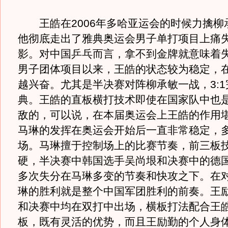
王皓在2006年多哈亚运会的时候力擒柳
他彻底走出了雅典奥运会男子单打项目上痛
影。对中国乒乓而言，拿不到金牌就意味着
男子团体项目以来，王皓的状态较为稳定，
越兴奋。尤其是半决赛对阵柳承敏一战，3:
典。王皓的直板横打技术即使在国家队中也
敌的，可以说，在本届奥运会上王皓的作用
马琳的发挥在奥运会开始后一直非常稳定，
场。马琳擅于控制场上的比赛节奏，前三板
硬，半决赛中韩国选手吴尚垠和决赛中的德
多次失分在马琳多变的节奏和快攻之下。在
琳的胜利就是整个中国军团胜利的前奏。王
和决赛中均在双打中出场，横板打法配合王
板，既有灵活的优势，而且王励勤的个人身