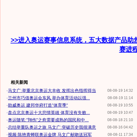
>>进入奥运赛事信息系统，五大数据产品助
赛进
相关新闻
·
马文广:举重北京奥运大丰收 发挥出色指挥得当
08-08-19 14:32
·
兰州市巧借奥运会东风 举办体育活动以强...
08-08-19 11:14
·
助威奥运 建邦华府打造"体育季"
08-08-19 10:55
·
盘点北京奥运十大悲情英雄 体育没有失败...
08-08-19 10:47
·
奥运随笔:"翔伤"之愈需要成熟的国民和中...
08-08-18 21:10
·
总结举重队奥运之旅 马文广:突破历史我很满意
08-08-16 04:42
·
视频:陈艳青蝉联奥运金牌 马文广献吻送冠军
08-08-11 17:34