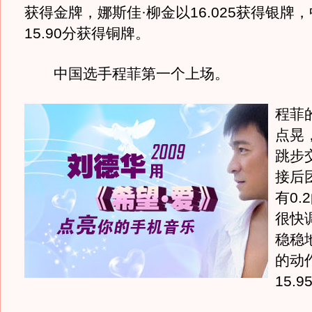
获得金牌，娜斯佳·柳金以16.025获得银牌
15.90分获得铜牌。
中国选手程菲第一个上场。
程菲
点晃
跳步
接后
有0.
很快
稳稳
的动
15.