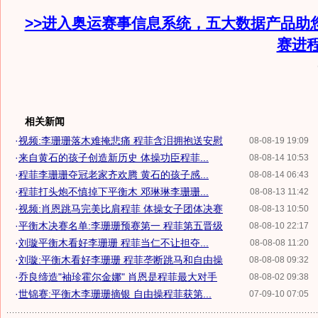
>>进入奥运赛事信息系统，五大数据产品助
赛进
相关新闻
·
视频:李珊珊落木难掩悲痛 程菲含泪拥抱送安慰
08-08-19 19:09
·
来自黄石的孩子创造新历史 体操功臣程菲...
08-08-14 10:53
·
程菲李珊珊夺冠老家齐欢腾 黄石的孩子感...
08-08-14 06:43
·
程菲打头炮不慎掉下平衡木 邓琳琳李珊珊...
08-08-13 11:42
·
视频:肖恩跳马完美比肩程菲 体操女子团体决赛
08-08-13 10:50
·
平衡木决赛名单:李珊珊预赛第一 程菲第五晋级
08-08-10 22:17
·
刘璇平衡木看好李珊珊 程菲当仁不让担夺...
08-08-08 11:20
·
刘璇:平衡木看好李珊珊 程菲垄断跳马和自由操
08-08-08 09:32
·
乔良缔造"袖珍霍尔金娜" 肖恩是程菲最大对手
08-08-02 09:38
·
世锦赛:平衡木李珊珊摘银 自由操程菲获第...
07-09-10 07:05