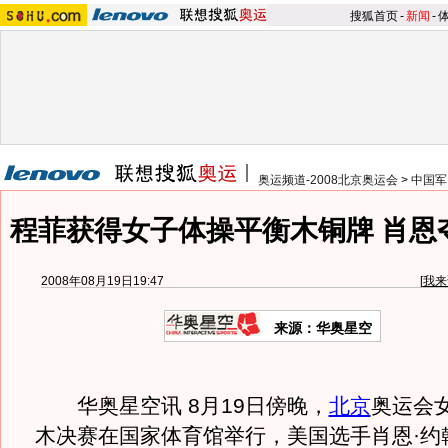
搜狐首页
-
新闻
-
奥运频道-2008北京奥运会
>
中国军
程菲获得女子体操平衡木铜牌 肖恩
2008年08月19日19:47
[
我来
来源：华奥星空
华奥星空讯 8月19日傍晚，
北京
奥运会
木决赛在国家体育馆举行，美国选手肖恩·约翰逊