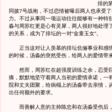
排的
同披7号战袍，不过恋情被曝后两人也承受了
力。不过从事同一项运动往往能够有一种特
淼与周苏红更是心有灵犀，两人很好地处理
的关系，成为了排坛的一对“金童玉女”。
正当这对让人羡慕的排坛伉俪事业和感情
的时候，汤淼的突然受伤，给两人的爱情带
然而，周苏红在超强度训练之余，忍受巨
痛，默默地坚守着两人当初的爱情承诺，一
院和丈夫团聚，给病榻上的汤淼带去亲情，
出任何额外的要求。
而善解人意的主帅陈忠和在汤淼受伤后，