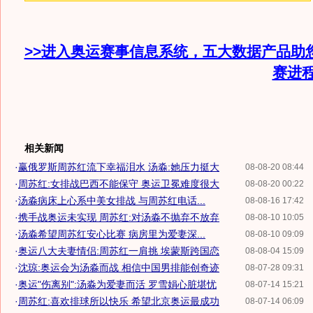
>>进入奥运赛事信息系统，五大数据产品助
赛进
相关新闻
·
赢俄罗斯周苏红流下幸福泪水 汤淼:她压力挺大
08-08-20 08:44
·
周苏红:女排战巴西不能保守 奥运卫冕难度很大
08-08-20 00:22
·
汤淼病床上心系中美女排战 与周苏红电话...
08-08-16 17:42
·
携手战奥运未实现 周苏红:对汤淼不抛弃不放弃
08-08-10 10:05
·
汤淼希望周苏红安心比赛 病房里为爱妻深...
08-08-10 09:09
·
奥运八大夫妻情侣:周苏红一肩挑 埃蒙斯跨国恋
08-08-04 15:09
·
沈琼:奥运会为汤淼而战 相信中国男排能创奇迹
08-07-28 09:31
·
奥运"伤离别":汤淼为爱妻而活 罗雪娟心脏堪忧
08-07-14 15:21
·
周苏红:喜欢排球所以快乐 希望北京奥运最成功
08-07-14 06:09