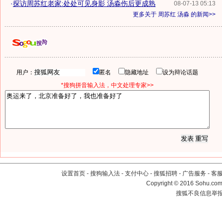
·
探访周苏红老家:处处可见身影 汤淼伤后更成熟
08-07-13 05:13
更多关于
周苏红 汤淼
的新闻>>
用户：
匿名
隐藏地址
设为辩论话题
*搜狗拼音输入法，中文处理专家>>
设置首页
-
搜狗输入法
-
支付中心
-
搜狐招聘
-
广告服务
-
客
Copyright
©
2016 Sohu.com 
搜狐不良信息举