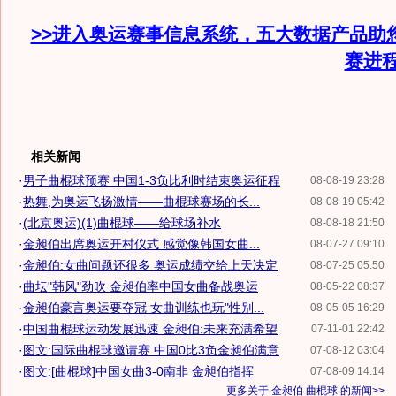
>>进入奥运赛事信息系统，五大数据产品助
赛进
相关新闻
·
男子曲棍球预赛 中国1-3负比利时结束奥运征程
08-08-19 23:28
·
热舞,为奥运飞扬激情——曲棍球赛场的长...
08-08-19 05:42
·
(北京奥运)(1)曲棍球——给球场补水
08-08-18 21:50
·
金昶伯出席奥运开村仪式 感觉像韩国女曲...
08-07-27 09:10
·
金昶伯:女曲问题还很多 奥运成绩交给上天决定
08-07-25 05:50
·
曲坛"韩风"劲吹 金昶伯率中国女曲备战奥运
08-05-22 08:37
·
金昶伯豪言奥运要夺冠 女曲训练也玩"性别...
08-05-05 16:29
·
中国曲棍球运动发展迅速 金昶伯:未来充满希望
07-11-01 22:42
·
图文:国际曲棍球邀请赛 中国0比3负金昶伯满意
07-08-12 03:04
·
图文:[曲棍球]中国女曲3-0南非 金昶伯指挥
07-08-09 14:14
更多关于
金昶伯 曲棍球
的新闻>>