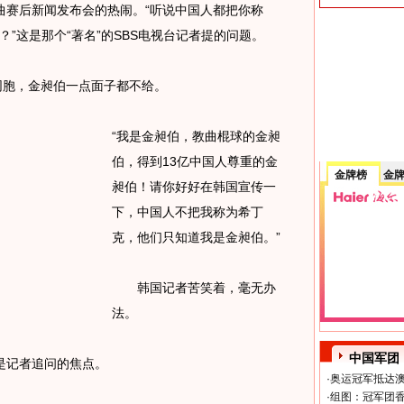
赛后新闻发布会的热闹。“听说中国人都把你称
？”这是那个“著名”的SBS电视台记者提的问题。
胞，金昶伯一点面子都不给。
“我是金昶伯，教曲棍球的金昶
伯，得到13亿中国人尊重的金
金牌榜
金
昶伯！请你好好在韩国宣传一
下，中国人不把我称为希丁
克，他们只知道我是金昶伯。”
韩国记者苦笑着，毫无办
法。
中国军团
记者追问的焦点。
·
奥运冠军抵达澳
·
组图：冠军团香