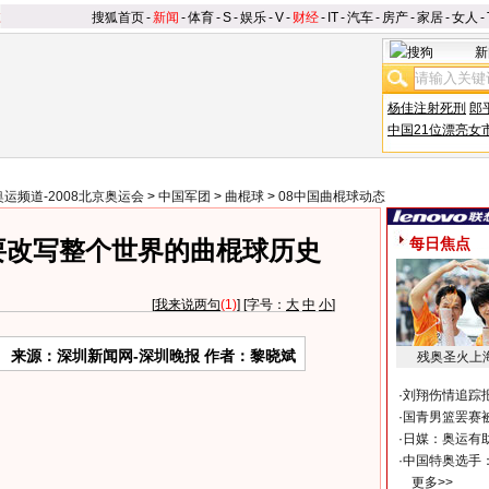
搜狐首页
-
新闻
-
体育
-
S
-
娱乐
-
V
-
财经
-
IT
-
汽车
-
房产
-
家居
-
女人
-
新
杨佳注射死刑
郎
中国21位漂亮女
奥运频道-2008北京奥运会
>
中国军团
>
曲棍球
>
08中国曲棍球动态
每日焦点
要改写整个世界的曲棍球历史
[
我来说两句
(1)
] [字号：
大
中
小
]
来源：深圳新闻网-深圳晚报 作者：黎晓斌
残奥圣火上
·
刘翔伤情追踪
·
国青男篮罢赛被
·
日媒：奥运有
·
中国特奥选手
更多>>