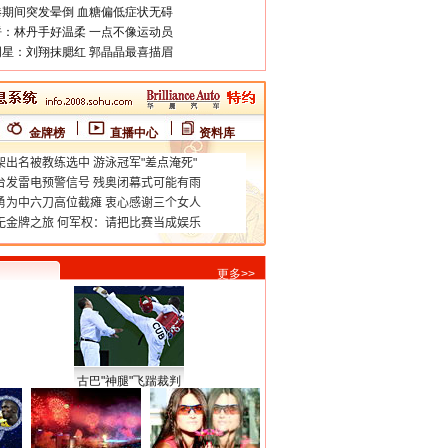
期间突发晕倒 血糖偏低症状无碍
：林丹手好温柔 一点不像运动员
星：刘翔抹腮红 郭晶晶最喜描眉
金牌榜
直播中心
资料库
更多>>
古巴"神腿"飞踹裁判