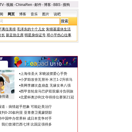
TV
-
视频
-
ChinaRen
-
邮件
-
博客
-
BBS
-
搜狗
闻
网页
博客
音乐
图片
说吧
平离任美排
毛泽东的十个儿女
朱镕基退休生活
市长
新足协主席
明星身份证号
邓小平伤心往事
•
上海传圣火 宋晓波摆爱心手势
•
小罗助攻舍瓦替补 米兰1-2升班马
•
美网李娜次盘崩盘 无缘女单八强
•
西甲首轮皇马巴萨双双爆冷负弱旅
海传递
•
北爱杯奥沙利文夺得排位赛第21冠
报道：病情超乎想象 可能赴美治疗
判0-20叙利亚 亚青赛卫冕蒙阴影
助中国申办世界杯 成日本竞争对手
：我们曾灌巴西七球 比国足强得多