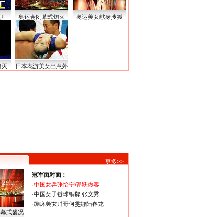
运汇
奥运会闭幕式焰火
奥运美女献身搜狐
熄灭
日本花游美女出意外
更多>>
冠军面对面：
·
中国女乒张怡宁/郭跃做客
·
中国女子链球铜牌 张文秀
·
蹦床美女帅哥何雯娜陆春龙
闭幕式盛况