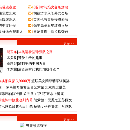
亮璀璨夜空
倒计时与焰火交相辉映
曲我爱北京
胡锦涛步入闭幕式会场
台缓缓熄灭
英国伦敦奉献接旗表演
秀中文问候
张宁高举五星红旗入场
良好适合观烟火
肯尼亚选手马拉松夺冠
更多>>
·
胡卫东
|
从奥运看篮球强队之路
·
孟关良
|
可爱儿子的趣事
·
卓越兄
|
篆刻里的中国力量
·
李东雷
|
后奥运时代我们期盼什么？
相
换形象损失9000万
篮坛美女隋菲菲军训英姿
室 ：萨马兰奇做客金台艺术馆
北京奥运最美
国球压轴快准很
孟关良：“路易”破水上魔咒
揭秘陈中接受改判内幕
胡紫微：无冕之王苏丽文
前已感觉吕鑫会出问题
杨杨：榜样集体乒乓球队
更多>>