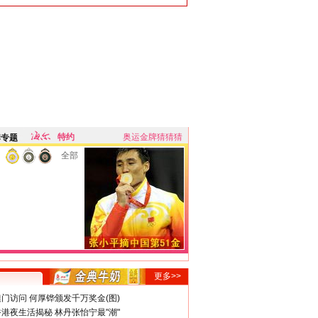
特约
奥运金牌猜猜猜
牌专题
全部
更多>>
门访问 何厚铧颁发千万奖金(图)
港夜生活揭秘 林丹张怡宁最"潮"