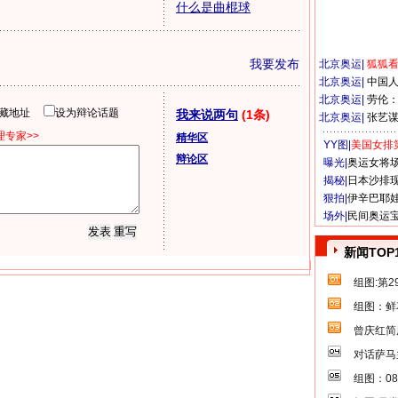
什么是曲棍球
我要发布
北京奥运
|
狐狐
北京奥运
|
中国
北京奥运
|
劳伦
隐藏地址
设为辩论话题
我来说两句
(1条)
北京奥运
|
张艺
专家>>
精华区
YY图|
美国女排
辩论区
曝光|
奥运女将
揭秘|
日本沙排
狠拍|
伊辛巴耶
场外|
民间奥运
新闻TOP
组图:第
组图：鲜
曾庆红简
对话萨马
组图：0