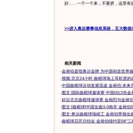
好……一个一个来，不要挤，这里有孩
>>进入奥运赛事信息系统，五大数据
相关新闻
·
金昶伯直指奥运金牌 为中国创造世界曲棍
·
视频:北京24小时 曲棍球场上耳机里的
·
中国曲棍球运动发展迅速 金昶伯:未来
·
图文:国际曲棍球邀请赛 中国0比3负金
·
好运北京曲棍球邀请赛 金相烈与金昶伯秘
·
图文:[曲棍球]中国女曲3-0南非 金昶伯
·
图文:奥运曲棍球场竣工 金昶伯带领女曲
·
曲棍球召开总结会 金昶伯续约至08"三