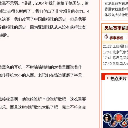
不示弱。“没错，2004年我们输给了德国队，输
·
女划艇冠军访港
·
香港女粉丝惊呼
已经过去很长时间了，我们付出了非常艰苦的努力。4
·
体坛九大浓妆明
入决赛，我们改写了中国曲棍球的历史，但是我要
界曲棍球的历史，因为亚洲球队从来没有获得过奥
银牌。
赛事赛程
黑色的耳机，不时嘀嘀咕咕的对着里面说着什
似传呼机大小的东西。老记们在场边琢磨了半天，
热点图片
接收器啊，他说给谁听？你说听歌吧，这么重要
自乐。而且这时候听歌也太酷了吧，完全不符合金