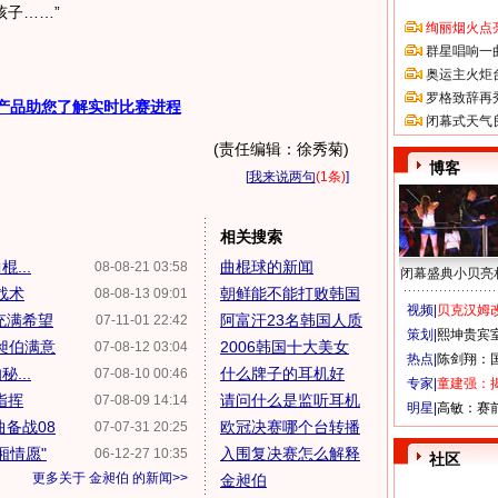
子……”
绚丽烟火点
群星唱响一
奥运主火炬
罗格致辞再
产品助您了解实时比赛进程
闭幕式天气
(责任编辑：徐秀菊)
博客
[
我来说两句
(1条)
]
相关搜索
...
曲棍球的新闻
08-08-21 03:58
闭幕盛典小贝亮
战术
朝鲜能不能打败韩国
08-08-13 09:01
视频|
贝克汉姆改
充满希望
阿富汗23名韩国人质
07-11-01 22:42
策划|
熙坤贵宾
昶伯满意
2006韩国十大美女
07-08-12 03:04
热点|
陈剑翔：
...
什么牌子的耳机好
07-08-10 00:46
专家|
童建强：
指挥
请问什么是监听耳机
07-08-09 14:14
明星|
高敏：赛
备战08
欧冠决赛哪个台转播
07-07-31 20:25
厢情愿"
入围复决赛怎么解释
06-12-27 10:35
社区
更多关于
金昶伯
的新闻>>
金昶伯