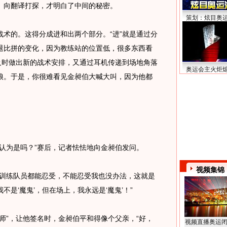
向翻译打探，才明白了中间的秘密。
策划：炫目奥
的。这得分成进和出两个部分。“进”就是通过分
退比拼的变化，因为教练站的位置低，很多东西看
及时做出新的战术安排，又通过耳机传递到场地角落
奥运会主火炬
娘。于是，你很难看见金昶伯大喊大叫，因为他都
为是吗？”赛后，记者怯怯地向金昶伯发问。
视频集锦
训练队员都能忍受，不能忍受我也没办法，这就是
是‘魔鬼’，但在场上，我永远是‘魔鬼’！”
”，让他签名时，金昶伯平和得像个父亲，“好，
视频直播奥运