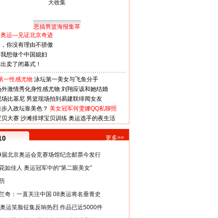
恶搞男篮海报集萃
看奥运—见证北京奇迹
人，你没有理由不骄傲
：我想做个中国媳妇
谋出卖了闭幕式！
第一性感尤物
泳坛第一美女与飞鱼分手
场外激情秀化身性感尤物
刘翔应该和她结婚
现场比基尼
男篮现场拍到易建联绯闻女友
娃步入政坛靠美色？
美女冠军何雯娜QQ私聊照
宝贝大赛
沙滩排球宝贝训练
奥运选手的夜生活
10
更多>>
29届北京奥运会竞赛场馆纪念邮票今发行
花如佳人 奥运冠军中的“第二眼美女”
历
兰奇：一直关注中国 08奥运将名垂青史
8奥运笑脸征集反响热烈 作品已近5000件