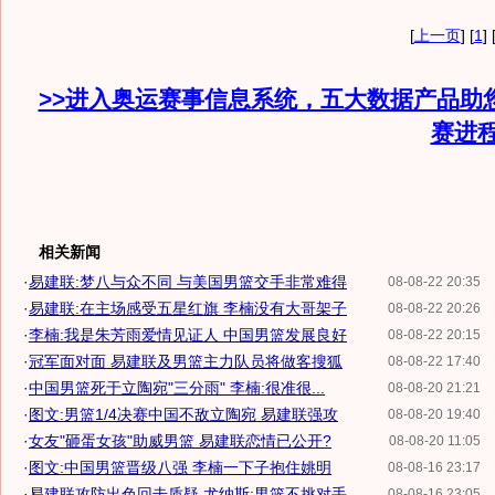
[
上一页
] [
1
] 
>>进入奥运赛事信息系统，五大数据产品助
赛进
相关新闻
·
易建联:梦八与众不同 与美国男篮交手非常难得
08-08-22 20:35
·
易建联:在主场感受五星红旗 李楠没有大哥架子
08-08-22 20:26
·
李楠:我是朱芳雨爱情见证人 中国男篮发展良好
08-08-22 20:15
·
冠军面对面 易建联及男篮主力队员将做客搜狐
08-08-22 17:40
·
中国男篮死于立陶宛"三分雨" 李楠:很准很...
08-08-20 21:21
·
图文:男篮1/4决赛中国不敌立陶宛 易建联强攻
08-08-20 19:40
·
女友"砸蛋女孩"助威男篮 易建联恋情已公开?
08-08-20 11:05
·
图文:中国男篮晋级八强 李楠一下子抱住姚明
08-08-16 23:17
·
易建联攻防出色回击质疑 尤纳斯:男篮不挑对手
08-08-16 23:05