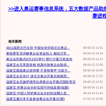
>>进入奥运赛事信息系统，五大数据产品助
赛进
相关新闻
·
3比1战胜古巴女排 中国女排夺得北京奥运...
08-08-23 14:31
·
奥组委官员详解奥运会资金投入 都在日常...
08-08-23 14:29
·
奥运会闭幕式8月24日举行 限行方案日前发布
08-08-23 14:23
·
温家宝会见英国首相 祝愿伦敦奥运会取得...
08-08-22 22:09
·
温家宝观战奥运篮球赛:不吝惜掌声 为双方...
08-08-18 19:09
·
温家宝会见布什 谈北京奥运开幕式相视而...
08-08-10 17:22
·
温家宝会见施罗德等出席奥运会开幕式国际贵宾
08-08-10 13:42
·
温家宝:把奥运会办好实现可持续发展(组图)
08-08-04 13:14
·
温家宝:中国人想把奥运会办好的这颗心是...
08-03-18 11:44
·
温家宝邀日本天皇参加奥运会开幕式(图)
07-04-13 10:58