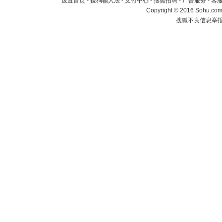
设置首页
-
搜狗输入法
-
支付中心
-
搜狐招聘
-
广告服务
-
客
Copyright
©
2016 Sohu.com 
搜狐不良信息举