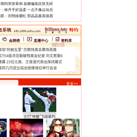
期间突发晕倒 血糖偏低症状无碍
：林丹手好温柔 一点不像运动员
星：刘翔抹腮红 郭晶晶最喜描眉
金牌榜
直播中心
资料库
更多>>
古巴"神腿"飞踹裁判