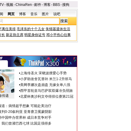
TV
-
视频
-
ChinaRen
-
邮件
-
博客
-
BBS
-
搜狗
闻
网页
博客
音乐
图片
说吧
平离任美排
毛泽东的十个儿女
朱镕基退休生活
市长
新足协主席
明星身份证号
邓小平伤心往事
•
上海传圣火 宋晓波摆爱心手势
•
小罗助攻舍瓦替补 米兰1-2升班马
•
美网李娜次盘崩盘 无缘女单八强
•
西甲首轮皇马巴萨双双爆冷负弱旅
海传递
•
北爱杯奥沙利文夺得排位赛第21冠
报道：病情超乎想象 可能赴美治疗
判0-20叙利亚 亚青赛卫冕蒙阴影
助中国申办世界杯 成日本竞争对手
：我们曾灌巴西七球 比国足强得多