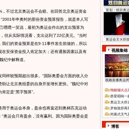
策划：炫目奥
，不过北京奥运会不会赔。在回答北京奥运资金
“2001年申奥时的那份资金预算报告，就是本人写
自己嘿嘿一笑说，最初为奥运会作出的支出预算为
美元，但从实际情况看，支出达到了22亿美元。“当时
奥运会主火炬
我们的资金预算是在9·11事件发生前做的，所以
视频集锦
现在安保资金投入肯定加大；还有通胀因素以及有
”魏纪中解释道。
同样较预期超出很多。“国际奥委会方面的收入分
视频直播奥运
赞助让北京奥组委的自身开发增长更快。”魏纪中对
绚丽烟火点
肯定是“黑字预算”。
群星唱响一
奥运主火炬
用于奥运会本身，盈余也将返还到奥林匹克运动
罗格致辞再
闭幕式天气
：“奥运会只有盈余，没有赢利。因为国际奥委会是
博客