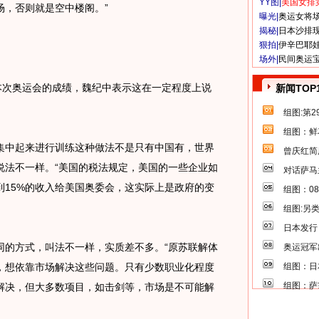
YY图|
美国女排
场，否则就是空中楼阁。”
曝光|
奥运女将
揭秘|
日本沙排
狠拍|
伊辛巴耶
场外|
民间奥运
次奥运会的成绩，魏纪中表示这在一定程度上说
新闻TOP
组图:第
组图：鲜
中起来进行训练这种做法不是只有中国有，世界
曾庆红简
说法不一样。“美国的税法规定，美国的一些企业如
对话萨马
到15%的收入给美国奥委会，这实际上是政府的变
组图：0
组图:另
日本发行
的方式，叫法不一样，实质差不多。“原苏联解体
奥运冠军
，想依靠市场解决这些问题。只有少数职业化程度
组图：日
组图：萨
解决，但大多数项目，如击剑等，市场是不可能解