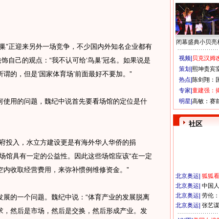
闭幕盛典小贝亮
”正迎来另外一场竞争，不少国内外知名企业都有
视频|
贝克汉姆改
饰自己的观点：“我不认可给‘鸟巢’冠名。如果说是
策划|
熙坤贵宾
谓的，但是‘国家体育场’前面最好不要加。”
热点|
陈剑翔：
专家|
童建强：
使用的问题，魏纪中说首先要看场馆的定位是什
明星|
高敏：赛
社区
府投入，水立方建设更是有海外华人华侨的捐
场馆具有一定的公益性。因此这些场馆应该“在一定
空内收取经营费用，来弥补惯例维修资金。”
北京奥运
|
狐狐
北京奥运
|
中国
北京奥运
|
劳伦
展的一个问题。魏纪中说：“体育产业的发展脱离
北京奥运
|
张艺
求，然后是市场，然后是交换，然后形成产业。发