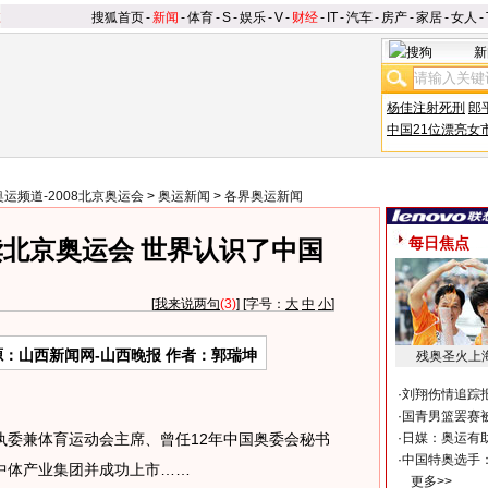
搜狐首页
-
新闻
-
体育
-
S
-
娱乐
-
V
-
财经
-
IT
-
汽车
-
房产
-
家居
-
女人
-
新
杨佳注射死刑
郎
中国21位漂亮女
奥运频道-2008北京奥运会
>
奥运新闻
>
各界奥运新闻
每日焦点
北京奥运会 世界认识了中国
[
我来说两句
(3)
] [字号：
大
中
小
]
源：山西新闻网-山西晚报 作者：郭瑞坤
残奥圣火上
·
刘翔伤情追踪
·
国青男篮罢赛被
兼体育运动会主席、曾任12年中国奥委会秘书
·
日媒：奥运有
·
中国特奥选手
中体产业集团并成功上市……
更多>>