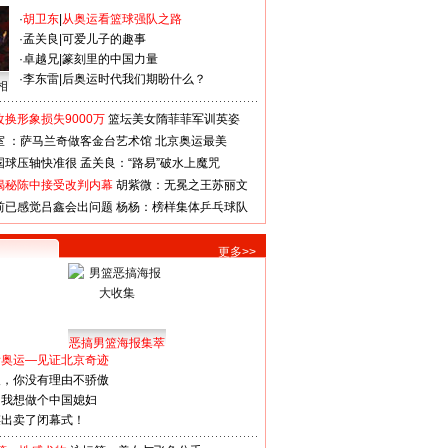
·
胡卫东
|
从奥运看篮球强队之路
·
孟关良
|
可爱儿子的趣事
·
卓越兄
|
篆刻里的中国力量
·
李东雷
|
后奥运时代我们期盼什么？
相
换形象损失9000万
篮坛美女隋菲菲军训英姿
室 ：萨马兰奇做客金台艺术馆
北京奥运最美
国球压轴快准很
孟关良：“路易”破水上魔咒
揭秘陈中接受改判内幕
胡紫微：无冕之王苏丽文
前已感觉吕鑫会出问题
杨杨：榜样集体乒乓球队
更多>>
恶搞男篮海报集萃
看奥运—见证北京奇迹
人，你没有理由不骄傲
：我想做个中国媳妇
谋出卖了闭幕式！