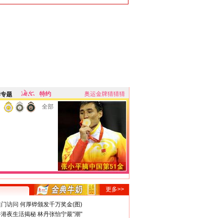
特约
奥运金牌猜猜猜
牌专题
全部
更多>>
门访问 何厚铧颁发千万奖金(图)
港夜生活揭秘 林丹张怡宁最"潮"