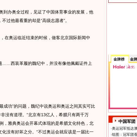
奥到办奥全过程，见证了中国体育事业的发展，他
不过他最看重的却是“高级志愿者”。
中，在奥运临近结束的时候，做客北京国际新闻中
金牌榜
金
……西装革履的魏纪中，并没有像他佩戴证件上
成功”的问题，魏纪中说奥运和奥运之间其实可比
并非没有道理。“北京有13亿人，希腊只有两千万
中国军团
举例，雅典奥运会开幕式体现的是希腊文化特色，北
·
奥运冠军抵达澳
文化没有好坏之分。“不过奥运会就应该是一届比一
·
组图：冠军团香