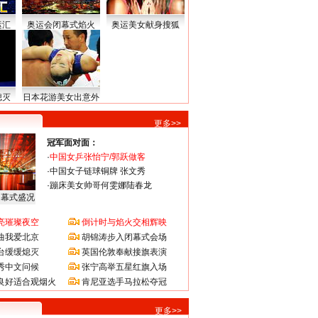
运汇
奥运会闭幕式焰火
奥运美女献身搜狐
熄灭
日本花游美女出意外
更多>>
冠军面对面：
·
中国女乒张怡宁/郭跃做客
·
中国女子链球铜牌 张文秀
·
蹦床美女帅哥何雯娜陆春龙
闭幕式盛况
亮璀璨夜空
倒计时与焰火交相辉映
曲我爱北京
胡锦涛步入闭幕式会场
台缓缓熄灭
英国伦敦奉献接旗表演
秀中文问候
张宁高举五星红旗入场
良好适合观烟火
肯尼亚选手马拉松夺冠
更多>>