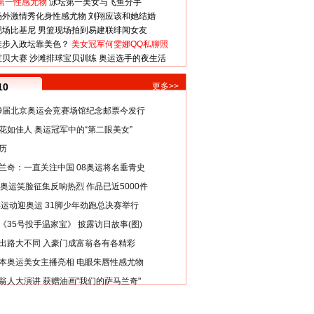
第一性感尤物
泳坛第一美女与飞鱼分手
场外激情秀化身性感尤物
刘翔应该和她结婚
现场比基尼
男篮现场拍到易建联绯闻女友
娃步入政坛靠美色？
美女冠军何雯娜QQ私聊照
宝贝大赛
沙滩排球宝贝训练
奥运选手的夜生活
10
更多>>
29届北京奥运会竞赛场馆纪念邮票今发行
花如佳人 奥运冠军中的“第二眼美女”
历
兰奇：一直关注中国 08奥运将名垂青史
8奥运笑脸征集反响热烈 作品已近5000件
类运动迎奥运 31脚少年劲跑总决赛举行
《35号投手温家宝》 披露访日故事(图)
出路大不同 入豪门成富翁各有各精彩
本奥运美女主播亮相 电眼朱唇性感尤物
翁人大演讲 获赠油画"我们的萨马兰奇"