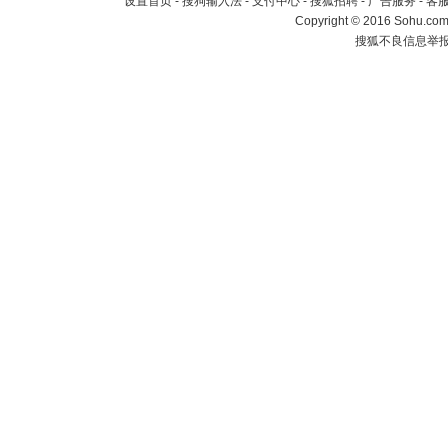
设置首页
-
搜狗输入法
-
支付中心
-
搜狐招聘
-
广告服务
-
客
Copyright
©
2016 Sohu.com 
搜狐不良信息举