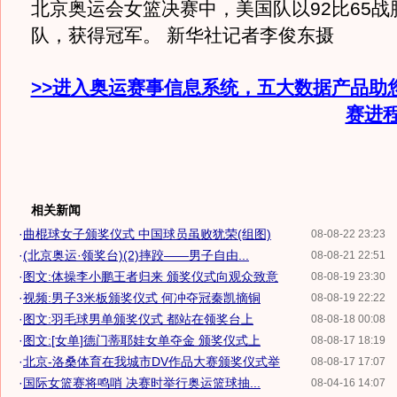
北京奥运会女篮决赛中，美国队以92比65战
队，获得冠军。 新华社记者李俊东摄
>>进入奥运赛事信息系统，五大数据产品助
赛进
相关新闻
·
曲棍球女子颁奖仪式 中国球员虽败犹荣(组图)
08-08-22 23:23
·
(北京奥运·领奖台)(2)摔跤——男子自由...
08-08-21 22:51
·
图文:体操李小鹏王者归来 颁奖仪式向观众致意
08-08-19 23:30
·
视频:男子3米板颁奖仪式 何冲夺冠秦凯摘铜
08-08-19 22:22
·
图文:羽毛球男单颁奖仪式 都站在领奖台上
08-08-18 00:08
·
图文:[女单]德门蒂耶娃女单夺金 颁奖仪式上
08-08-17 18:19
·
北京-洛桑体育在我城市DV作品大赛颁奖仪式举
08-08-17 17:07
·
国际女篮赛将鸣哨 决赛时举行奥运篮球抽...
08-04-16 14:07