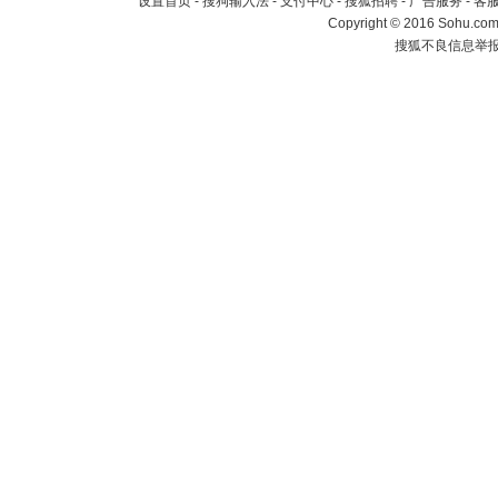
设置首页
-
搜狗输入法
-
支付中心
-
搜狐招聘
-
广告服务
-
客
Copyright
©
2016 Sohu.com 
搜狐不良信息举