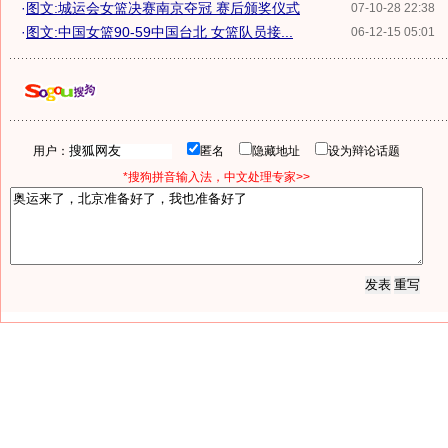
·
图文:城运会女篮决赛南京夺冠 赛后颁奖仪式
07-10-28 22:38
·
图文:中国女篮90-59中国台北 女篮队员接...
06-12-15 05:01
用户：
匿名
隐藏地址
设为辩论话题
*搜狗拼音输入法，中文处理专家>>