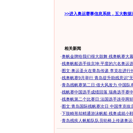
>>进入奥运赛事信息系统，五大数据
相关新闻
·
奥帆金牌给我们很大鼓舞 残奥帆赛大幕即
·
残奥帆船选手徐京坤:平度的六名奥运
·
图文:奥运圣火在青岛传递 李克在进行
·
残奥帆赛9月举行 青岛提升助残意识"无
·
青岛残帆赛第二日:借大风发力 中国队
·
残帆赛中国选手成绩回落 瑞典选手赛中
·
残奥帆第二个比赛日:法国选手连夺两
·
图文:青岛国际残帆赛次日 中国李克徐
·
下肢畸形却精通游泳帆船 残奥成就小鞋匠
·
青岛残疾人帆船队队员轮椅上传递奥运