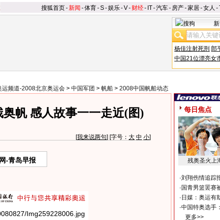
搜狐首页
-
新闻
-
体育
-
S
-
娱乐
-
V
-
财经
-
IT
-
汽车
-
房产
-
家居
-
女人
-
新
杨佳注射死刑
郎
中国21位漂亮女
奥运频道-2008北京奥运会
>
中国军团
>
帆船
>
2008中国帆船动态
每日焦点
奥帆 感人故事一一走近(图)
[
我来说两句
] [字号：
大
中
小
]
网-青岛早报
残奥圣火上
·
刘翔伤情追踪
·
国青男篮罢赛被
·
日媒：奥运有
·
中国特奥选手
更多>>