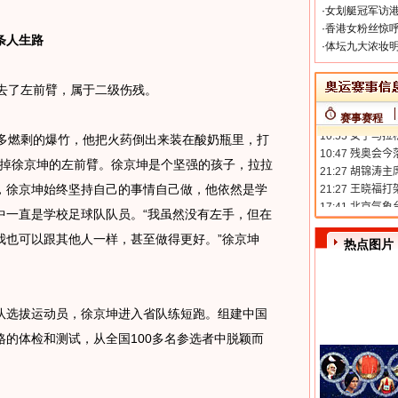
·
女划艇冠军访港
·
香港女粉丝惊呼
条人生路
·
体坛九大浓妆明
去了左前臂，属于二级伤残。
赛事赛程
燃剩的爆竹，他把火药倒出来装在酸奶瓶里，打
，炸掉徐京坤的左前臂。徐京坤是个坚强的孩子，拉拉
，徐京坤始终坚持自己的事情自己做，他依然是学
中一直是学校足球队队员。“我虽然没有左手，但在
我也可以跟其他人一样，甚至做得更好。”徐京坤
热点图片
选拔运动员，徐京坤进入省队练短跑。组建中国
的体检和测试，从全国100多名参选者中脱颖而