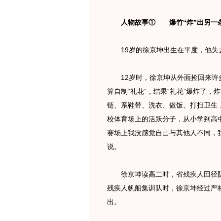
人物故事① 爆竹“炸”出另一
19岁的徐京坤出生在平度，他失
12岁时，徐京坤从外面捡回来许多
算自制“礼花”，结果“礼花”爆炸了
链、系鞋带、洗衣、做饭、打扫卫生
校体育场上的活跃分子，从小学到高
赛场上我没感觉自己与其他人不同，
说。
徐京坤读高二时，省残疾人田径队
残疾人帆船集训队时，徐京坤经过严格
出。