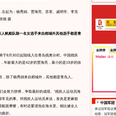
左起为：杨秀娟、贾海亮、苏里、戚明学、李克
崇德 摄
人帆船队除一名女选手来自郯城外其他选手都是青
金牌榜
金
将于8月30日起陆续入住青岛残奥分村。中国残疾
，年龄最大的是42岁的贾海亮，最小的是19岁的徐
，除了杨秀娟来自郯城外，其他都是青岛人。
们会努力拼搏，争取最好的成绩。”残疾人运动员海
很常见的事。对残疾人运动员来说，发炎是更麻烦
中国军团
跟船面摩擦，有时还要浸泡在海水里。相比健全人
·
奥运冠军抵达澳
为曲折。
·
组图：冠军团香