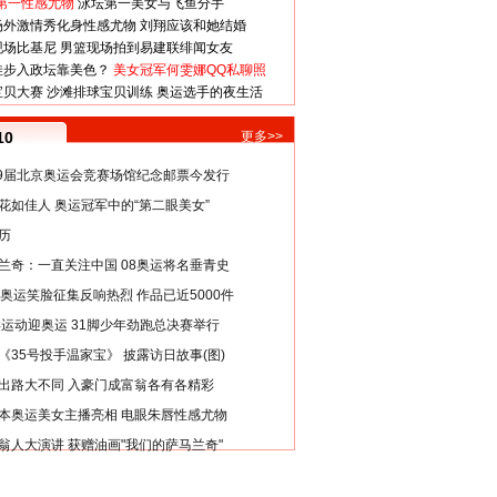
第一性感尤物
泳坛第一美女与飞鱼分手
场外激情秀化身性感尤物
刘翔应该和她结婚
现场比基尼
男篮现场拍到易建联绯闻女友
娃步入政坛靠美色？
美女冠军何雯娜QQ私聊照
宝贝大赛
沙滩排球宝贝训练
奥运选手的夜生活
10
更多>>
29届北京奥运会竞赛场馆纪念邮票今发行
花如佳人 奥运冠军中的“第二眼美女”
历
兰奇：一直关注中国 08奥运将名垂青史
8奥运笑脸征集反响热烈 作品已近5000件
类运动迎奥运 31脚少年劲跑总决赛举行
《35号投手温家宝》 披露访日故事(图)
出路大不同 入豪门成富翁各有各精彩
本奥运美女主播亮相 电眼朱唇性感尤物
翁人大演讲 获赠油画"我们的萨马兰奇"