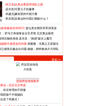
·
胡卫东
|
从奥运看篮球强队之路
·
孟关良
|
可爱儿子的趣事
·
卓越兄
|
篆刻里的中国力量
·
李东雷
|
后奥运时代我们期盼什么？
相
换形象损失9000万
篮坛美女隋菲菲军训英姿
室 ：萨马兰奇做客金台艺术馆
北京奥运最美
国球压轴快准很
孟关良：“路易”破水上魔咒
揭秘陈中接受改判内幕
胡紫微：无冕之王苏丽文
前已感觉吕鑫会出问题
杨杨：榜样集体乒乓球队
更多>>
恶搞男篮海报集萃
看奥运—见证北京奇迹
人，你没有理由不骄傲
：我想做个中国媳妇
谋出卖了闭幕式！