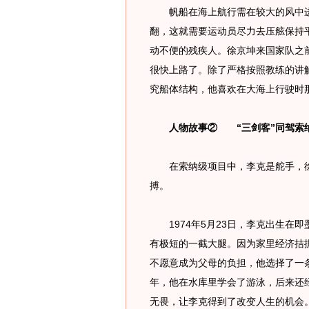
帆船在海上航行需在较大的风中进
翻，这就需要运动员尽力去压舷保持
动不便的残疾人。徐京坤来国家队之
很快上路了。除了严格按照教练的讲
究船体结构，他喜欢在大海上行驶时
人物故事② “三剑客”同驾索
在索纳级项目中，李克是舵手，徐
搏。
1974年5月23日，李克出生在
有极短的一截大腿。因为家里经济拮
不愿意成为父母的负担，他选择了一
年，他在水库里学会了游泳，后来还
无畏，让李克得到了改变人生的机会