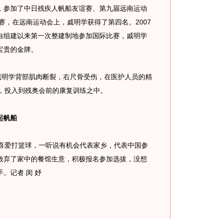
参加了中日残疾人帆船友谊赛、第九届远南运动
赛，在远南运动会上，戚明学获得了第四名。2007
自组建以来第一次整建制地参加国际比赛，戚明学
宝贵的金牌。
明学背部肌肉断裂，右尺骨受伤，在医护人员的精
岛，投入到残奥会前的康复训练之中。
起帆船
爱打篮球，一听说有机会代表家乡，代表中国参
放弃了家中的餐馆生意，积极报名参加选拔，没想
。记者 闵 妤