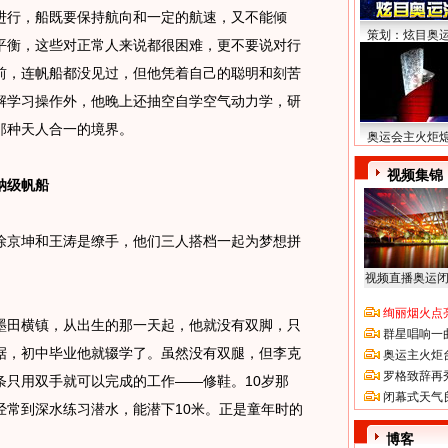
行，船既要保持航向和一定的航速，又不能倾
策划：炫目奥
平衡，这些对正常人来说都很困难，更不要说对行
前，连帆船都没见过，但他凭着自己的聪明和刻苦
解学习操作外，他晚上还抽空自学空气动力学，研
那种天人合一的境界。
奥运会主火炬
视频集锦
纳级帆船
京坤和王涛是缭手，他们三人搭档一起为梦想拼
视频直播奥运
绚丽烟火点
即墨田横镇，从出生的那一天起，他就没有双脚，只
群星唱响一
据，初中毕业他就辍学了。虽然没有双腿，但李克
奥运主火炬
罗格致辞再
条只用双手就可以完成的工作——修鞋。10岁那
闭幕式天气
经常到深水练习潜水，能潜下10米。正是童年时的
。
博客