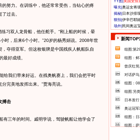
YY图|
美国女排
倍的努力。在训练中，他还常常受伤，当钻心的疼
曝光|
奥运女将
揭秘|
日本沙排
挺了过去。
狠拍|
伊辛巴耶
场外|
民间奥运
档练习双人龙骨船，他任舵手。“刚上船的时候，晕
新闻TOP
时，后来6个小时。”20岁的杨秀娟说。2008年世
契，夺得亚军。但这枚银牌是中国残疾人帆船队自
组图:第
得的最好成绩。
组图：鲜
曾庆红简
对话萨马
能给我们带来好运。在残奥帆赛上，我们会把平时
组图：0
充分完美地发挥出来。”贾海亮说。
组图:另
日本发行
次搏击
奥运冠军
组图：日
船有三年的时间。戚明学说，驾驶帆船让他学会了
组图：萨