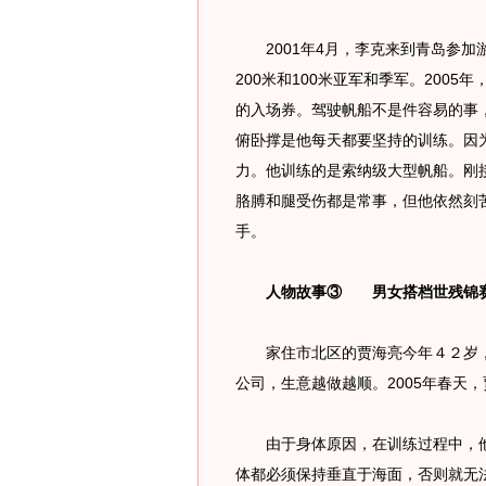
2001年4月，李克来到青岛参加
200米和100米亚军和季军。200
的入场券。驾驶帆船不是件容易的事
俯卧撑是他每天都要坚持的训练。因
力。他训练的是索纳级大型帆船。刚
胳膊和腿受伤都是常事，但他依然刻
手。
人物故事③ 男女搭档世残锦赛
家住市北区的贾海亮今年４２岁，
公司，生意越做越顺。2005年春天
由于身体原因，在训练过程中，他
体都必须保持垂直于海面，否则就无