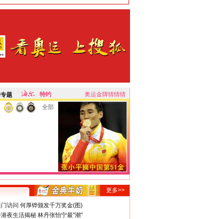
特约
奥运金牌猜猜猜
牌专题
全部
更多>>
门访问 何厚铧颁发千万奖金(图)
港夜生活揭秘 林丹张怡宁最"潮"