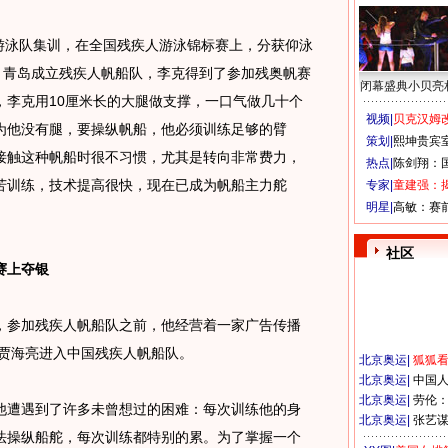
游泳队集训，在全国残疾人游泳锦标赛上，分获仰泳
5年，青岛成立残疾人帆船队，李克得到了参加残奥帆赛
闭幕盛典小贝亮
，李克用10厘米长的大腿做支撑，一口气做几十个
视频|
贝克汉姆改
为他没有腿，要操纵帆船，他必须训练足够的臂
策划|
熙坤贵宾
接触这种帆船时很不习惯，尤其是转向非常费力，
热点|
陈剑翔：
苦训练，技术提高很快，现在已成为帆船主力舵
专家|
童建强：
明星|
高敏：赛
社区
上夺银
参加残疾人帆船队之前，他经营着一家广告传播
，贾海亮进入中国残疾人帆船队。
北京奥运
|
狐狐
北京奥运
|
中国
北京奥运
|
劳伦
遭遇到了许多未曾想过的困难：每次训练他的身
北京奥运
|
张艺
法操纵船舵，每次训练都特别的累。为了掌握一个