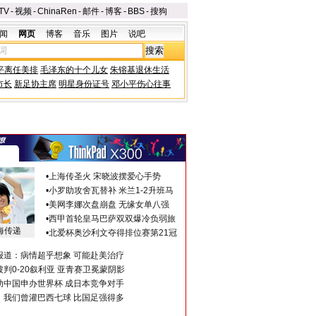
TV
-
视频
-
ChinaRen
-
邮件
-
博客
-
BBS
-
搜狗
闻
网页
博客
音乐
图片
说吧
平离任美排
毛泽东的十个儿女
朱镕基退休生活
市长
新足协主席
明星身份证号
邓小平伤心往事
•
上海传圣火 宋晓波摆爱心手势
•
小罗助攻舍瓦替补 米兰1-2升班马
•
美网李娜次盘崩盘 无缘女单八强
•
西甲首轮皇马巴萨双双爆冷负弱旅
海传递
•
北爱杯奥沙利文夺得排位赛第21冠
报道：病情超乎想象 可能赴美治疗
判0-20叙利亚 亚青赛卫冕蒙阴影
助中国申办世界杯 成日本竞争对手
：我们曾灌巴西七球 比国足强得多