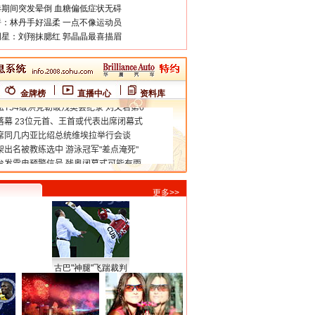
期间突发晕倒 血糖偏低症状无碍
：林丹手好温柔 一点不像运动员
星：刘翔抹腮红 郭晶晶最喜描眉
金牌榜
直播中心
资料库
更多>>
古巴"神腿"飞踹裁判