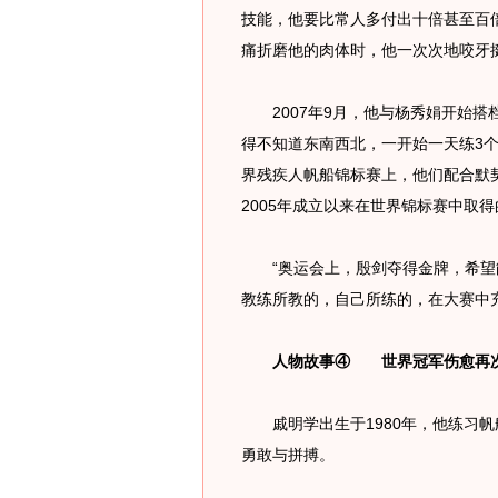
技能，他要比常人多付出十倍甚至百
痛折磨他的肉体时，他一次次地咬牙
2007年9月，他与杨秀娟开始搭
得不知道东南西北，一开始一天练3个小
界残疾人帆船锦标赛上，他们配合默
2005年成立以来在世界锦标赛中取
“奥运会上，殷剑夺得金牌，希望
教练所教的，自己所练的，在大赛中
人物故事④ 世界冠军伤愈再
戚明学出生于1980年，他练习帆
勇敢与拼搏。