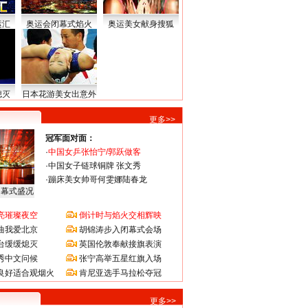
运汇
奥运会闭幕式焰火
奥运美女献身搜狐
熄灭
日本花游美女出意外
更多>>
冠军面对面：
·
中国女乒张怡宁/郭跃做客
·
中国女子链球铜牌 张文秀
·
蹦床美女帅哥何雯娜陆春龙
闭幕式盛况
亮璀璨夜空
倒计时与焰火交相辉映
曲我爱北京
胡锦涛步入闭幕式会场
台缓缓熄灭
英国伦敦奉献接旗表演
秀中文问候
张宁高举五星红旗入场
良好适合观烟火
肯尼亚选手马拉松夺冠
更多>>