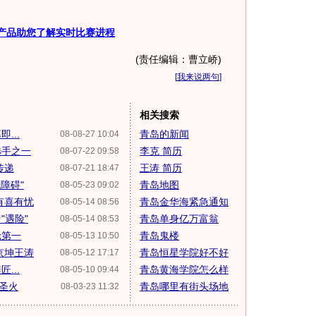
产品助您了解实时比赛进程
(责任编辑：曹立峤)
[
我来说两句
]
相关搜索
...
青岛的新闻
08-08-27 10:04
选手之一
李克 简历
08-07-22 09:58
传递
王涛 简历
08-07-21 18:47
障碍"
青岛地图
08-05-23 09:02
有喜有忧
青岛金华海紧急通知
08-05-14 08:56
"遇险"
青岛单身亿万富翁
08-05-14 08:53
轮第一
青岛鬼楼
08-05-13 10:50
京坤王涛
青岛恒星学院好不好
08-05-12 17:17
...
青岛黄海学院怎么样
08-05-10 09:44
圣火
青岛哪里有街头场地
08-03-23 11:32