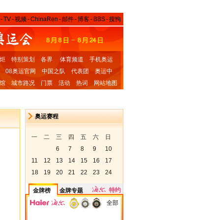
-
TV
-
视频
-
ChinaRen
-
邮件
-
博客
-
BBS
-
搜狗
炬
特别策划
各界
体育频道
手机奥运
08奥运官网
中国之队
代表团
奥运中
馆
城市路况
门票
活动
热词
网站地图
奥运赛程
一
二
三
四
五
六
日
6
7
8
9
10
11
12
13
14
15
16
17
18
19
20
21
22
23
24
特约
金牌榜
金牌专题
全部