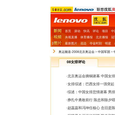
首页
滚动
快讯
评论
项目
中
央视直播
体育播报
北京播报
冠
国
最新图片
花边
夺金时刻
明星
奥运频道-2008北京奥运会
>
中国军团
>
08女排评论
·
北京奥运会摘铜谢幕 中国女
·
女排综述：巴西女排一强突起
·
综述：中国女排悲情谢幕 男
·
挣扎中勇敢前行 陈忠和除夕
·
赵蕊蕊和冯坤任核心 念旧是