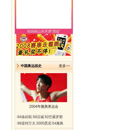
张娟娟山东开课“授徒”
中国奥运战史
更多
>>
2004年雅典奥运会
·
84洛杉矶
88汉城
92巴塞罗那
·
96亚特兰大
2000悉尼
04雅典