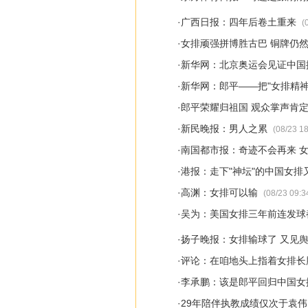
·
广西日报：四年后卷土重来
(0
·
女排顽强拼博胜古巴 铜牌仍
·
新华网：北京奥运会见证中国
·
新华网：郎平——把"女排精神
·
郎平荣耀归祖国 观众掌声肯
·
新民晚报：男人之累
(08/23 18
·
南国都市报：奇迹不会再来 
·
港报：走下"神坛"的中国女排
·
高渊：女排可以输
(08/23 09:3
·
吴为：美国女排三年前连发球
·
扬子晚报：女排输球了 又见舆
·
评论：在咱地头上指着女排长
·
李承鹏：该是郎平回归中国女
·
29年陪伴执教成绩仅次于袁伟