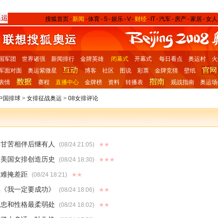
搜狐首页
-
新闻
-
体育
-
S
-
娱乐
-
V
-
财经
-
IT
-
汽车
-
房产
-
家居
-
女人
国军团
世界诸强
新闻排行
金牌英雄
闭幕式
开幕式
每日看点
奥运村
火
军面对面
奥运紫微星
博客
社区
图说
彩票
金牌竞猜
壁纸
表情
赛程
直播中心
金牌榜
资料
转播表
观战指南
奥运场
中国排球
>
女排征战奥运
>
08女排评论
排甘苦相伴后继有人
(08/24 21:05)
★★
 美国女排创造历史
(08/24 18:30)
★★★
排难掩差距
(08/24 18:21)
★★
唱《我一定要成功》
(08/24 18:06)
★★
陈忠和性格最柔弱处
(08/24 18:02)
★★