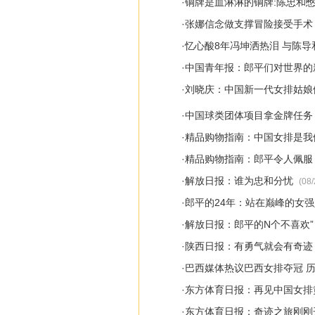
·
铜牌是血淋淋的铜牌:陈忠和
·
张娜信念做支撑冒险接受手术
·
忆心酸8年冯坤洒热泪 与陈
·
中国青年报：郎平们对世界的
·
刘晓庆：中国新一代女排姑娘
·
中国球类团体项目拿金牌任务
·
精品购物指南：中国女排是我
·
精品购物指南：郎平令人佩服
·
解放日报：谁为忠和分忧
(08/
·
郎平的24年：站在巅峰的女强
·
解放日报：郎平的N个不喜欢”
·
陕西日报：有勇气就会有奇迹
·
巴西媒体热议巴西女排夺冠 
·
东方体育日报：再见中国女排
·
东方体育日报：奇迹之旅刚刚