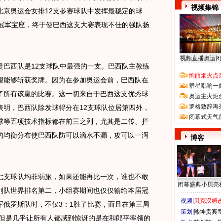
视频集锦
北京奥运会女排12支参赛球队中发挥最稳定的球
顶冠军宝座，终于使巴西这支大赛表现不佳的强队扬
视频直播奥运
西队是12支球队中最强的一支。巴西队主教练
绚丽烟火点
望能够斩获奖牌。因为在参加奥运会前，巴西队在
群星唱响一
了所有该赢的比赛。这一切来自于巴西这支优秀球
奥运主火炬
罗格致辞再
表明，巴西队除发球得分在12支球队位居第四外，
闭幕式天气
球等五项技术指标都在前三之列，尤其是二传、拦
的均衡分布使巴西队防可以滴水不漏，攻可以一泻
博客
支球队均非弱旅，如果还能再比一次，谁也不敢
闭幕盛典小贝亮
利队世界排名第二，小组赛期间也仅仅输给本届冠
视频|
贝克汉姆改
军俄罗斯队时，不仅3：1胜了比赛，而且在第三局
策划|
熙坤贵宾
。但是几乎让所有人都感到惊讶的是在和郎平率领的