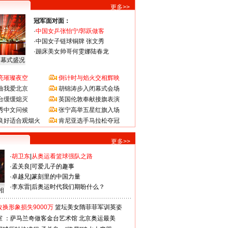
更多>>
冠军面对面：
·
中国女乒张怡宁/郭跃做客
·
中国女子链球铜牌 张文秀
·
蹦床美女帅哥何雯娜陆春龙
闭幕式盛况
亮璀璨夜空
倒计时与焰火交相辉映
曲我爱北京
胡锦涛步入闭幕式会场
台缓缓熄灭
英国伦敦奉献接旗表演
秀中文问候
张宁高举五星红旗入场
良好适合观烟火
肯尼亚选手马拉松夺冠
更多>>
·
胡卫东
|
从奥运看篮球强队之路
·
孟关良
|
可爱儿子的趣事
·
卓越兄
|
篆刻里的中国力量
·
李东雷
|
后奥运时代我们期盼什么？
相
换形象损失9000万
篮坛美女隋菲菲军训英姿
室 ：萨马兰奇做客金台艺术馆
北京奥运最美