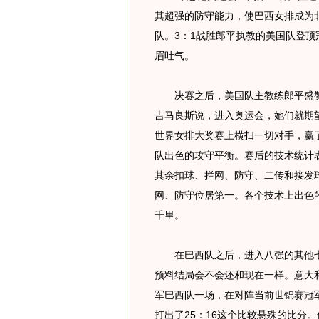
其超强的防守能力，使巴西女排成为
队。3：1战胜郎平执教的美国队登
眉吐气。
决赛之后，美国队主教练郎平盛赞巴
吉马良斯说，进入奥运会，她们就期
世界女排大奖赛上横扫一切对手，赢
队出色的攻守平衡。赛后的技术统计
其余扣球、拦网、防守、二传和接发
网、防守位居第一。各个技术上出色
千里。
在巴西队之后，进入八强的其他七
预料结局会不会还和现在一样。意大
军巴西队一场，在对阵当前世锦赛冠
打出了25：16这个比较悬殊的比分