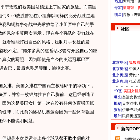
热点|
陈剑翔：
亚平宁玫瑰们被美国姑娘送上了回家的旅途。而美国
专家|
童建强：
明星|
高敏：赛
她们3：0战胜曾经在小组赛以同样的比分战胜过她
决赛和铜牌争夺战中先后败给了小组赛中自己的手
社区
教练佩尔多莫两次表示，现在各个强队的实力就在
，就看谁能打出自己的风格，压制对手长处的发
都说不定。”佩尔多莫的这番话尽管有开脱自己的嫌
个真实的写照。因为即使是当今的奥运冠军巴西
北京奥运
|
狐狐
遭遇古巴，最后也丢尽颜面，输掉比赛。
北京奥运
|
中国
北京奥运
|
劳伦
北京奥运
|
张艺
女排。美国女排在中国籍主教练郎平的率领下，
YY图|
美国女排
会决赛，并将一枚银牌挂在自己胸前。这已经创造了
曝光|
奥运女将
。因为这是美国女排第一次在没有任何体育强国抵
揭秘|
日本沙排
狠拍|
伊辛巴耶
的银牌，而此前的洛杉矶奥运会因为一些体育强国
场外|
民间奥运
显然不能说明问题。
新闻TOP
但却是本次奥运会上各个球队都不敢小觑的对
组图:第