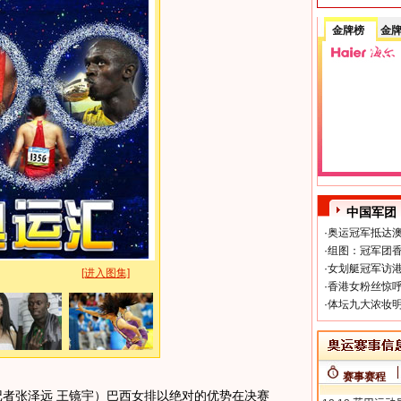
金牌榜
金
中国军团
·
奥运冠军抵达澳
·
组图：冠军团香
·
女划艇冠军访港
[进入图集]
·
香港女粉丝惊呼
·
体坛九大浓妆明
赛事赛程
者张泽远 王镜宇）巴西女排以绝对的优势在决赛