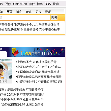
TV
-
视频
-
ChinaRen
-
邮件
-
博客
-
BBS
-
搜狗
闻
网页
博客
音乐
图片
说吧
平离任美排
毛泽东的十个儿女
朱镕基退休生活
市长
新足协主席
明星身份证号
邓小平伤心往事
•
上海传圣火 宋晓波摆爱心手势
•
小罗助攻舍瓦替补 米兰1-2升班马
•
美网李娜次盘崩盘 无缘女单八强
•
西甲首轮皇马巴萨双双爆冷负弱旅
海传递
•
北爱杯奥沙利文夺得排位赛第21冠
报道：病情超乎想象 可能赴美治疗
判0-20叙利亚 亚青赛卫冕蒙阴影
助中国申办世界杯 成日本竞争对手
：我们曾灌巴西七球 比国足强得多