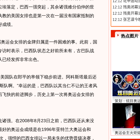
尘埃落定，巴西一强突起，其余诸强难分伯仲的世
执教的美国女排也是第一次在一届没有国家抵制的
好成绩。
热点图片
奥运会女排的金牌归属是一件困难的事。此前，国
专访时表示，巴西队状态之好前所未有，古巴队战
队已经发挥非常出色。
而美国队在郎平的率领下稳步前进。阿科斯塔最后还
斯队啊。”幸运的是，巴西队以其当仁不让的王者风
后飞快的前进脚步，历史上第一次将奥运会女排的
策划：炫目奥
强。在2008年8月23日之前，巴西队还从来没
好的奥运会成绩是在1996年亚特兰大奥运会和
奥运会主火炬
这次，强悍的巴西女排以一局未失的优势晋级决赛，