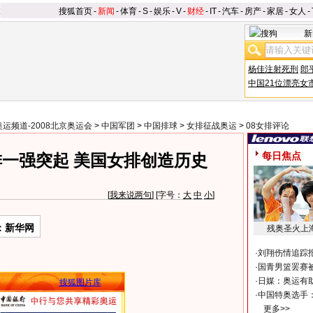
搜狐首页
-
新闻
-
体育
-
S
-
娱乐
-
V
-
财经
-
IT
-
汽车
-
房产
-
家居
-
女人
-
新
杨佳注射死刑
郎
中国21位漂亮女
奥运频道-2008北京奥运会
>
中国军团
>
中国排球
>
女排征战奥运
>
08女排评论
每日焦点
一强突起 美国女排创造历史
[
我来说两句
] [字号：
大
中
小
]
：新华网
残奥圣火上
·
刘翔伤情追踪
·
国青男篮罢赛被
·
日媒：奥运有
搜狐图片库
·
中国特奥选手
更多>>