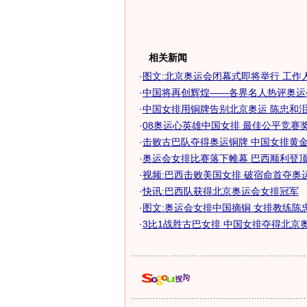
相关新闻
·
图文:北京奥运会闭幕式即将举行 工作
·
中国将再创辉煌——各界名人热评奥运
·
中国女排用铜牌告别北京奥运 陈忠和
·
08奥运心英雄中国女排 最佳公平竞赛奖入
·
击败古巴队夺得奥运铜牌 中国女排黄金一
·
奥运会女排比赛落下帷幕 巴西顺利登顶中
·
视频:巴西击败美国女排 破宿命首夺奥
·
快讯:巴西队获得北京奥运会女排冠军
·
图文:奥运会女排中国摘铜 女排教练陈
·
3比1战胜古巴女排 中国女排夺得北京奥运