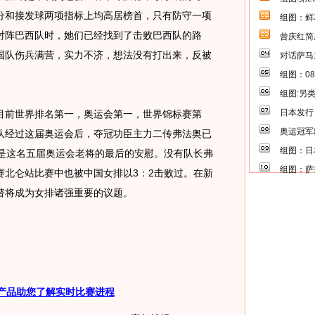
分和接发球两项指标上均高居榜首，只有防守一项
组图：鲜
对阵巴西队时，她们已经找到了击败巴西队的路
曾庆红简
国队伤兵满营，实力不济，想法没有打出来，反被
对话萨马
组图：0
组图:另
日本发行
前世界排名第一，奥运会第一，世界锦标赛第
奥运冠军
队经过这届奥运会后，夺冠功臣主力二传弗法奥已
组图：日
能是这名五届奥运会老将的最后的安慰。没有队长弗
组图：萨
赛北仑站比赛中也被中国女排以3：2击败过。在新
替将成为女排诸强重要的议题。
产品助您了解实时比赛进程