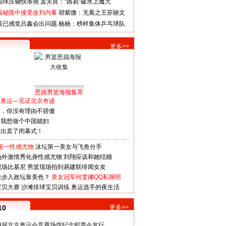
国球压轴快准很
孟关良：“路易”破水上魔咒
揭秘陈中接受改判内幕
胡紫微：无冕之王苏丽文
前已感觉吕鑫会出问题
杨杨：榜样集体乒乓球队
更多>>
恶搞男篮海报集萃
看奥运—见证北京奇迹
人，你没有理由不骄傲
：我想做个中国媳妇
谋出卖了闭幕式！
第一性感尤物
泳坛第一美女与飞鱼分手
场外激情秀化身性感尤物
刘翔应该和她结婚
现场比基尼
男篮现场拍到易建联绯闻女友
娃步入政坛靠美色？
美女冠军何雯娜QQ私聊照
宝贝大赛
沙滩排球宝贝训练
奥运选手的夜生活
10
更多>>
29届北京奥运会竞赛场馆纪念邮票今发行