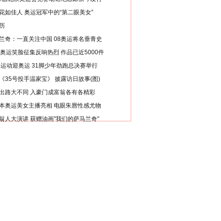
花如佳人 奥运冠军中的“第二眼美女”
历
兰奇：一直关注中国 08奥运将名垂青史
8奥运笑脸征集反响热烈 作品已近5000件
类运动迎奥运 31脚少年劲跑总决赛举行
《35号投手温家宝》 披露访日故事(图)
出路大不同 入豪门成富翁各有各精彩
本奥运美女主播亮相 电眼朱唇性感尤物
翁人大演讲 获赠油画"我们的萨马兰奇"