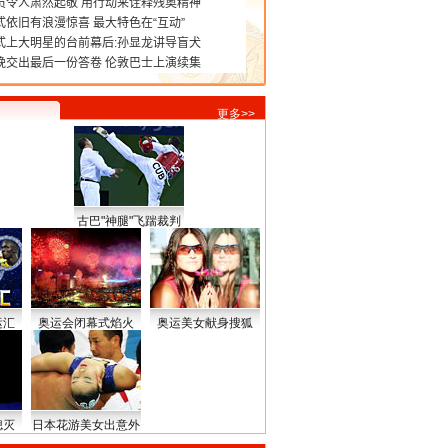
更多>>
古巴"神腿"飞踹裁判
运汇
奥运会闭幕式焰火
奥运美女献身搜狐
熄灭
日本花游美女出意外