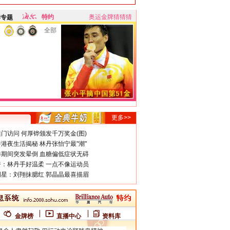
特约
奥运金牌猜猜猜
牌专题
全部
更多>>
门访问 何厚铧颁发千万奖金(图)
港夜生活揭秘 林丹张怡宁最"潮"
期间突发晕倒 血糖偏低症状无碍
：林丹手好温柔 一点不像运动员
星：刘翔抹腮红 郭晶晶最喜描眉
金牌榜
直播中心
资料库