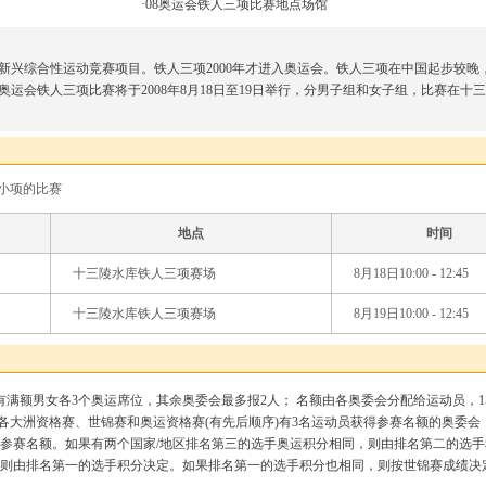
·
08奥运会铁人三项比赛地点场馆
新兴综合性运动竞赛项目。铁人三项2000年才进入奥运会。铁人三项在中国起步较晚
奥运会铁人三项比赛将于2008年8月18日至19日举行，分男子组和女子组，比赛在十
小项的比赛
地点
时间
十三陵水库铁人三项赛场
8月18日10:00 - 12:45
十三陵水库铁人三项赛场
8月19日10:00 - 12:45
有满额男女各3个奥运席位，其余奥委会最多报2人； 名额由各奥委会分配给运动员，
在各大洲资格赛、世锦赛和奥运资格赛(有先后顺序)有3名运动员获得参赛名额的奥委会
个参赛名额。如果有两个国家/地区排名第三的选手奥运积分相同，则由排名第二的选手
则由排名第一的选手积分决定。如果排名第一的选手积分也相同，则按世锦赛成绩决