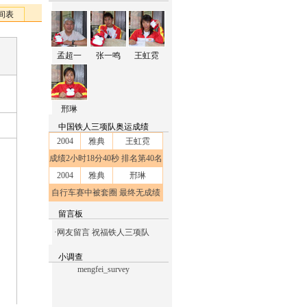
间表
孟超一
张一鸣
王虹霓
邢琳
中国铁人三项队奥运成绩
2004
雅典
王虹霓
成绩2小时18分40秒 排名第40名
2004
雅典
邢琳
自行车赛中被套圈 最终无成绩
留言板
·
网友留言 祝福铁人三项队
小调查
mengfei_survey