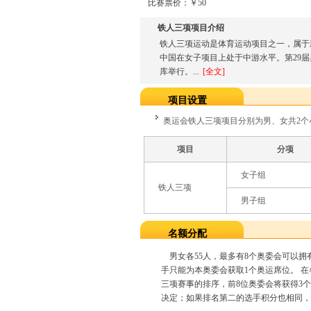
比赛票价：￥50
铁人三项项目介绍
铁人三项运动是体育运动项目之一，属于
中国在女子项目上处于中游水平。第29届
库举行。...
[
全文
]
项目设置
奥运会铁人三项项目分别为男、女共2个
项目
分项
女子组
铁人三项
男子组
名额分配
男女各55人，最多有8个奥委会可以拥
手只能为本奥委会获取1个奥运席位。 
三项赛事的排序，前8位奥委会将获得3
决定；如果排名第二的选手积分也相同，