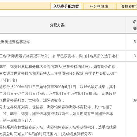
入场券分配方案
积分换算表
资格赛时
名
分配方案
额
大洲奥运资格赛冠军
5
三名(洲际奥运资格赛冠军除外)，如果已获资格，将由排名其后的选手递补
3
008年世锦赛时奥运积分排名最高的39人(已获资格的除外)，如有剩余名额，
依次通过世界杯排名和国际铁人三项联盟积分分配(所有排名均参照2008年
月15日排名)
运积分从2006年6月1日开始计算至2008年6月1日，取16站最好成绩，其中
6年6月1日至07年6月1日取7站，07年6月1日至08年6月1日取9站，两阶段均
括世界杯系列赛、世锦赛、洲际锦标赛；
39
分由世界杯系列赛、世锦赛、洲际锦标赛和洲际杯赛获得，其中包括了
6、07、08年世锦赛，洲际锦标赛成绩取两年，如果期间有三届洲际锦标
，第一届成绩不计入；
界杯系列赛和世锦赛前50名、洲际锦标赛前30名将获得积分，选手成绩需
比赛总时间减去10%后的时间范围内。(见成绩换算积分表)