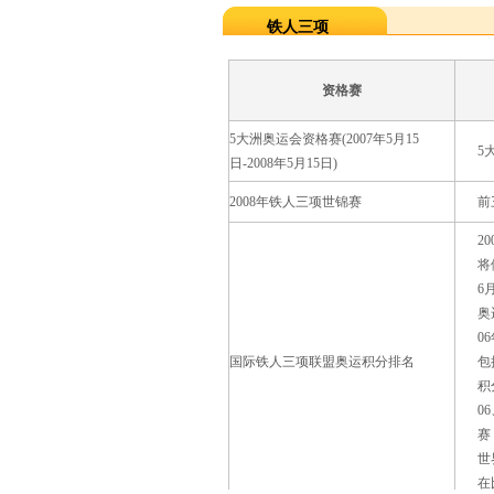
铁人三项
资格赛
5大洲奥运会资格赛(2007年5月15
5
日-2008年5月15日)
2008年铁人三项世锦赛
前
2
将
6
奥
0
国际铁人三项联盟奥运积分排名
包
积
0
赛
世
在