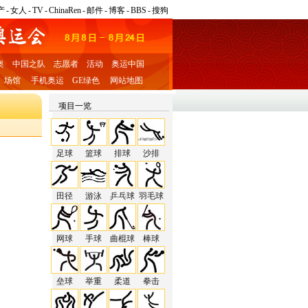
产
-
女人
-
TV
-
ChinaRen
-
邮件
-
博客
-
BBS
-
搜狗
奥
中国之队
志愿者
活动
奥运中国
场馆
手机奥运
GE绿色
网站地图
项目一览
足球
篮球
排球
沙排
田径
游泳
乒乓球
羽毛球
网球
手球
曲棍球
棒球
垒球
举重
柔道
拳击