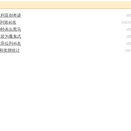
大洲内排名(2008年7月15日)最高且未获奥运参赛资格的奥委会。如果没有达
奥委会，将由排名其后的奥委会获得；如果仍然没有达标奥委会，将由国
大利亚创奇迹
(08
5
铁盟奥运积分排名最高且未获奥运资格的选手获得；如果有剩余名额，将
列第46名
(08/20
照国际铁盟积分分配。所有选手均需达最低参赛标准。
0秒杀出黑马
(08
练皆为魔鬼式
国际奥委会、国家奥委会协会和国际铁盟组成的三方委员会发放
2
(08
庆位列46名
(08
果未获任何奥运资格，东道主将直接得到1个参赛席位；如果没有达标选
1
和奖牌统计
(08
，将按国际铁盟奥运积分排名分配，选手需达最低参赛标准。
55