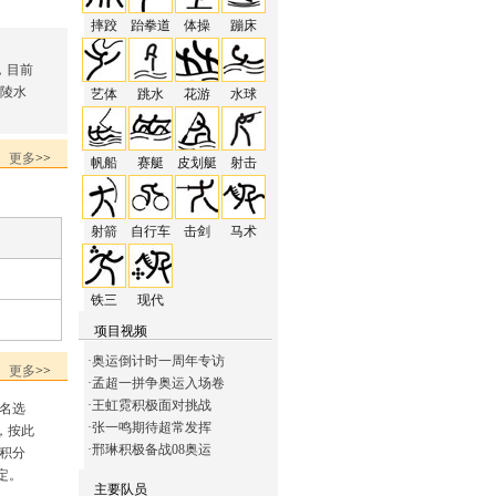
摔跤
跆拳道
体操
蹦床
，目前
三陵水
艺体
跳水
花游
水球
更多
>>
帆船
赛艇
皮划艇
射击
射箭
自行车
击剑
马术
铁三
现代
项目视频
·
奥运倒计时一周年专访
更多
>>
·
孟超一拼争奥运入场卷
·
王虹霓积极面对挑战
1名选
·
张一鸣期待超常发挥
，按此
·
邢琳积极备战08奥运
积分
定。
主要队员