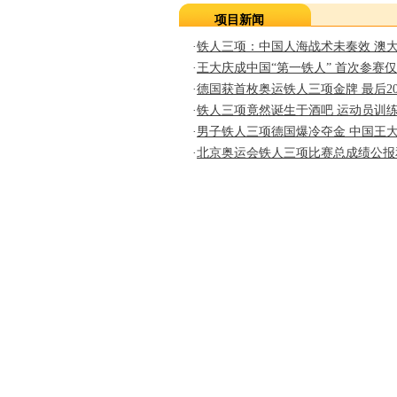
项目新闻
5
标
·
铁人三项：中国人海战术未奏效 澳
国际铁人三项联盟大洲排名
际
·
王大庆成中国“第一铁人” 首次参赛仅
参
·
德国获首枚奥运铁人三项金牌 最后2
三方委员会特邀选手
·
铁人三项竟然诞生于酒吧 运动员训
由
·
男子铁人三项德国爆冷夺金 中国王大
如
东道主
·
北京奥运会铁人三项比赛总成绩公报
手
总计