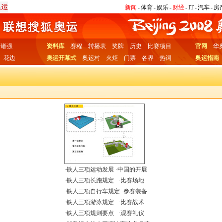
新闻
-
体育
-
娱乐
-
财经
-
IT
-
汽车
-
房
诸强
资料库
赛程
转播表
奖牌
历史
比赛项目
官网
华
花边
奥运开幕式
奥运村
火炬
门票
各界
热词
奥运指南
·
铁人三项运动发展
·
中国的开展
·
铁人三项长跑规定
·
比赛场地
·
铁人三项自行车规定
·
参赛装备
·
铁人三项游泳规定
·
比赛战术
·
铁人三项规则要点
·
观赛礼仪