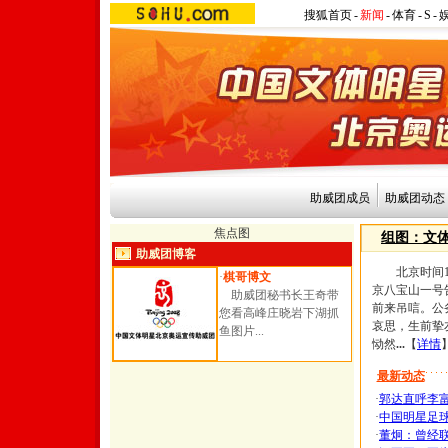
搜狐首页
-
新闻
-
体育
-
S
-
助威团成员
助威团动态
焦点图
组图：文
助威团博客
北京时间12
·
棋哥博文
京八宝山一号
助威团秘书长王奇带
前来吊唁。公
您看高峰庄晓岩下湖抓
哀思，生前挚
鱼图片...
恸然
...
【
详情
最新动态
·
郭达直呼李富
·
中国明星足
·
董炯：曾经