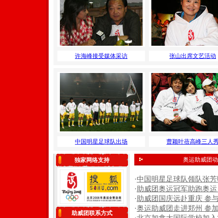
许海峰接受媒体采访
张山出席文艺活动
中国明星足球队出场
曹颖叶蓓高峰三人
奥运助威团动
独家网络支持
·
中国明星足球队领队张芳
·
助威团奥运冠军助跑奥运
·
助威团国庆远赴重庆 参
·
奥运助威团走进郑州 参加
助威团联系方式