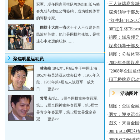
·
三人篮球赛泉城
冠军、现任国家围棋队教练组组长马晓
春九段与搜狐公司签约，成为搜狐体育
·
煤炭领导干部及
的评棋专家。
·
“红牛杯”FES
围棋十大超一流
这十个人不仅是各自
·
08“红牛杯”Fe
民族的英雄，他们是围棋的魂魄，是棋
·
组图：煤炭领导
迷心中永远的航标……
·
煤炭领导干部及
·
组图：公益体育
聚焦明星运动员
·
2008年全国煤
林海峰
1942年5月6日生于中国上海，
·
“2008年全国
1952年被吴清源选拔去日本，1955年入
·
职工桥牌赛启动
段，1965年第4届名人战冠军，成为
日……
更多>>
活动图片
常昊
获第1、3届全国棋童杯赛冠军、
第1、2届全国神童杯赛冠军，第5届世
·
组图：全国金融
界青少年赛冠军，第12届世界业余赛
·
图文：迎奥运金
冠……
更多>>
·
图文：来自全国
·
08FESCO网
·
08FESCO网