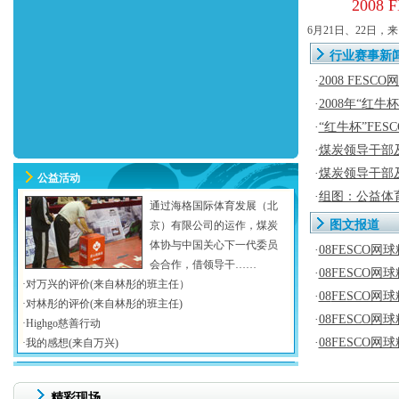
200
6月21日、22日
行业赛事新
·
2008 FES
·
2008年“红牛杯
·
“红牛杯”FE
·
煤炭领导干部
·
煤炭领导干部
公益活动
·
组图：公益体
通过海格国际体育发展（北
图文报道
京）有限公司的运作，煤炭
体协与中国关心下一代委员
·
08FESCO
会合作，借领导干……
·
08FESCO
·对万兴的评价(来自林彤的班主任）
·
08
FESCO网
·对林彤的评价(来自林彤的班主任)
·
08FESCO
·Highgo慈善行动
·
08FESCO
·我的感想(来自万兴)
精彩现场