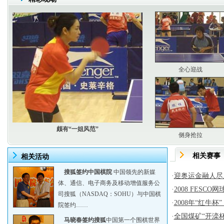
全心迎战
颇有“一姐风范”
侧身抢拉
相关赛事
相关活动
搜狐签约中国棋院
中国领先的新媒
·
迎奥运金融人尽
体、通信、电子商务及移动增值服务公
·
2008 FESC
司搜狐（NASDAQ：SOHU）与中国棋
·
2008年“红牛杯”
院签约……
·
全国煤矿“开滦
马晓春签约搜狐
中国第一个围棋世界