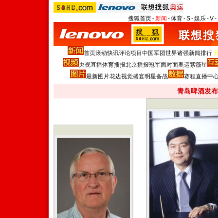
搜狐首页
-
新闻
-
体育
-
S
-
娱乐
-
V
-
首页
滚动
快讯
评论
项目
中国军团
世界诸强
新闻排行
央视直播
体育播报
北京播报
冠军面对面
奥运紫薇星
最新图片
花边
视觉盛宴
明星
备战
赛程
直播中
青岛啤酒发布