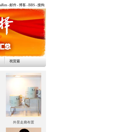
naRen
-
邮件
-
博客
-
BBS
-
搜狗
网
祝贺篇
外景走廊布置