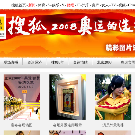
搜狐首页
-
新闻
-
体育
-
S
-
娱乐
-
V
-
财经
-
IT
-
汽车
-
房产
-
女人
-
TV
-
视频
-
Chi
现场直播
奥运经济
搜狐8年
奥运情结
北京2008
奥运官
发布会现场图
会场外景走廊展示
演员外景彩排