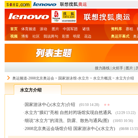
首页
体育频道
滚动
图片
中国军团
诸强
资料库
赛程
视频
博客
社区
我说两句
彩票
明星
花边
奥运开幕式
奥
接力路线
|
火炬手
|
图片
|
奥运频道-2008北京奥运会
>
国家游泳馆-水立方
>
水立方概况
>
水立方介绍
水立方介绍
·
国家游泳中心(水立方)介绍
(01/10 14:28)
★★
·
水立方“膜幻”亮相 自然封闭场馆实现自然通风
(12/29 13:22)
·
细说“水立方”的清洗、防露、散热与通风(图)
(10/03 10:56)
·
2008北京奥运会场馆介绍 国家游泳中心(水立方)
(08/08 13:55