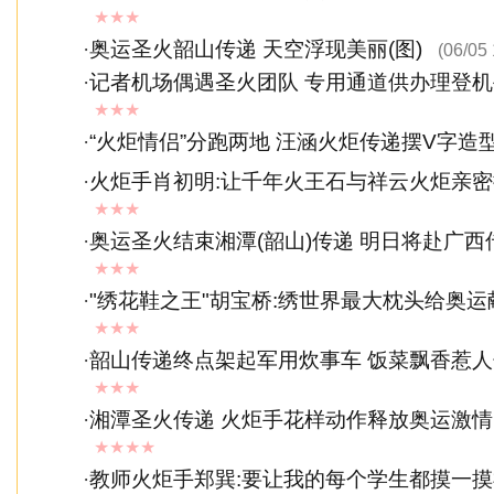
★★★
·
奥运圣火韶山传递 天空浮现美丽(图)
(06/05 
·
记者机场偶遇圣火团队 专用通道供办理登
★★★
·
“火炬情侣”分跑两地 汪涵火炬传递摆V字造
·
火炬手肖初明:让千年火王石与祥云火炬亲
★★★
·
奥运圣火结束湘潭(韶山)传递 明日将赴广西
★★★
·
"绣花鞋之王"胡宝桥:绣世界最大枕头给奥运
★★★
·
韶山传递终点架起军用炊事车 饭菜飘香惹
★★★
·
湘潭圣火传递 火炬手花样动作释放奥运激情(
★★★★
·
教师火炬手郑巽:要让我的每个学生都摸一