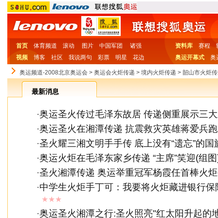
首页
体育频道
滚动
图片
中国军团
诸强
资料库
赛程
视频
博客
社区
我说两句
彩票
明星
花边
奥运开幕式
奥
奥运频道-2008北京奥运会
>
奥运会火炬传递
>
境内火炬传递
>
韶山市火炬传
最新消息
·
奥运圣火传过毛泽东故居 传递侧重展示三
·
奥运圣火在湘潭传递 抗震救灾英雄蒋爱兵
·
圣火耀三湘文明手手传 底上没有“遗忘”的国
·
奥运火炬在毛泽东家乡传递 “主席”笑迎(组图
·
圣火湘潭传递 奥运举重冠军杨霞任首棒火炬
·
中学生火炬手丁可：我要将火炬藏进银行保
★★★
·
奥运圣火湘潭之行:圣火照亮"红太阳升起的地