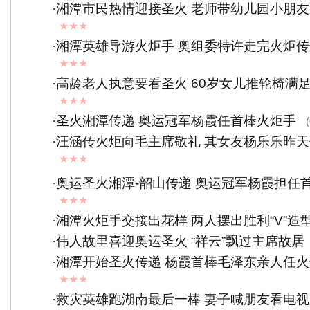
·
湘潭市民热情迎接圣火 老师带幼儿园小朋
★★★
·
湘潭英雄导游火炬手 奥组委特许走完火炬传
★★★
·
高龄老人执意要看圣火 60岁女儿推轮椅满
★★★
·
圣火湘潭传递 奥运冠军杨霞任首棒火炬手
(
·
汪涵传火炬向毛主席敬礼 其女友杨乐乐昨
★★★
·
奥运圣火湘潭-韶山传递 奥运冠军杨霞担任
★★★
·
湘潭火炬手交接出花样 两人摆出胜利“V”造
·
伟人故里喜迎奥运圣火 “祥云”飘过主席故居
·
湘潭开始圣火传递 杨霞首棒毛泽东亲人任
★★★
·
救灾英雄跑湖南最后一棒 妻子喊朋友看电