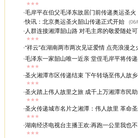
★★★
·
毛岸平在伯父毛泽东故居门前传递奥运圣火
·
快讯：北京奥运圣火韶山传递正式开始
(06/
·
人群连接湘潭韶山路 对毛主席的敬爱随处可
★★★
·
“祥云”在湖南两市两次见证爱情 点亮浪漫之
·
毛泽东一家韶山唯一近亲 堂侄毛岸平将传
★★★
·
圣火湘潭市区传递结束 下午转场至伟人故
★★★
·
圣火踏上伟人故里之旅 成千上万湘潭市民助
★★★
·
圣火传递城市名片之湘潭：伟人故里 革命圣地
★★★
·
湖南经济电视台主播王欢:再跑一公里我也
★★★