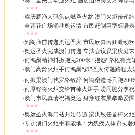
·
澳门全民出动迎火炬 酒店组织美女方阵参
★★★
·
梁庆庭渔人码头点燃圣火盆 澳门火炬传递结
·
金莲花广场涌动奥运情 市民赶制巨型标语
★★★
·
妈阁庙前传递奥运圣火 市民欣喜若狂激动欢
·
奥运圣火完成澳门传递 立法会议员梁庆庭末
·
何鸿燊精神抖擞跑完200米 “抱怨”路程有点
·
澳门高龄火炬手何鸿燊“嫌”圣火传递路程太
·
何振梁澳门代罗格致辞 何鸿燊遗憾只跑200
·
何厚铧将火炬交给首棒火炬手 盼同胞分享祝
·
澳门市民真情祝福奥运 身穿红衣展拳拳爱
★★★
·
奥运圣火澳门站开始传递 梁洪敏任首棒火炬
·
专访澳门火炬手菲能地：为残疾人体育执著
★★★