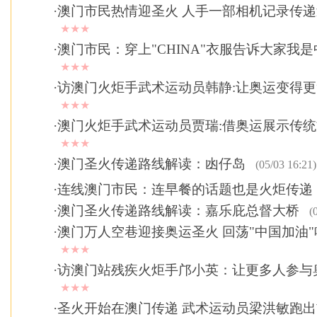
·
澳门市民热情迎圣火 人手一部相机记录传
★★★
·
澳门市民：穿上"CHINA"衣服告诉大家我
★★★
·
访澳门火炬手武术运动员韩静:让奥运变得
★★★
·
澳门火炬手武术运动员贾瑞:借奥运展示传
★★★
·
澳门圣火传递路线解读：凼仔岛
(05/03 16:21)
·
连线澳门市民：连早餐的话题也是火炬传递
·
澳门圣火传递路线解读：嘉乐庇总督大桥
(0
·
澳门万人空巷迎接奥运圣火 回荡"中国加油"
★★★
·
访澳门站残疾火炬手邝小英：让更多人参与
★★★
·
圣火开始在澳门传递 武术运动员梁洪敏跑