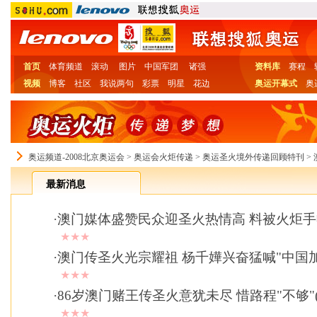
首页
体育频道
滚动
图片
中国军团
诸强
资料库
赛程
视频
博客
社区
我说两句
彩票
明星
花边
奥运开幕式
奥
奥运频道-2008北京奥运会
>
奥运会火炬传递
>
奥运圣火境外传递回顾特刊
>
最新消息
·
澳门媒体盛赞民众迎圣火热情高 料被火炬
★★★
·
澳门传圣火光宗耀祖 杨千嬅兴奋猛喊"中国加
★★★
·
86岁澳门赌王传圣火意犹未尽 惜路程"不够"(
★★★