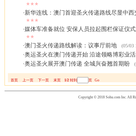
★★★
·
新华连线：澳门首迎圣火传递路线尽显中西
★★★
·
媒体车准备就位 安保人员拉起围栏保证仪
★★
·
澳门圣火传递路线解读：议事厅前地
(05/03 
·
奥运圣火在澳门传递开始 沿途领略博彩业活
·
奥运圣火展开澳门传递 全城兴奋翘首期盼
(
首页
上一页
下一页
末页
1/2
转到
页
Go
Copyright © 2018 Sohu.com Inc. Al