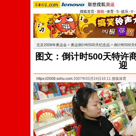
搜狐首页
-
新闻
-
体育
-
S
-
娱乐
-
V
-
北京2008年奥运会
>
奥运倒计时500天纪念品
>
倒计时500
图文：倒计时500天特许
迎
https://2008.sohu.com
2007年03月24日16:11 搜狐体育