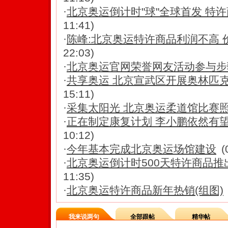
·
北京奥运倒计时"球"全球首发 特
11:41)
·
陈峰:北京奥运特许商品利润不高 
22:03)
·
北京奥运官网荣誉网友活动参与步
·
共享奥运 北京宣武区开展奥林匹
15:11)
·
采集太阳光 北京奥运柔道馆比赛
·
正在制定康复计划 李小鹏依然有
10:12)
·
今年基本完成北京奥运场馆建设
(
·
北京奥运倒计时500天特许商品推出
11:35)
·
北京奥运特许商品新年热销(组图)
我来说两句
全部跟帖
精华帖