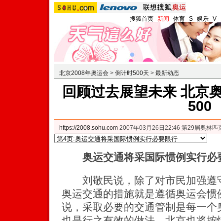
搜狐首页
-
新闻
-
体育
-
S
-
娱乐
-
V
-
北京2008年奥运会
>
倒计时500天
>
最新动态
回顾过去展望未来 北京
500
https://2008.sohu.com
2007年03月26日22:46 第29届奥
奥运交通将采国际惯例实行必
刘敬民说，除了对市民加强遵守
奥运交通的措施就是遵循奥运会惯
说，采取必要的交通管制是每一个
也是行之有效的做法，北京也将按