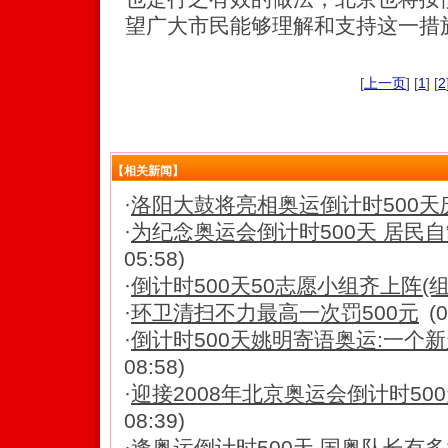
望广大市民能够理解和支持这一措
[
上一页
] [
1
] [
2
【相关新闻】
·
洛阳大鼓将亮相奥运倒计时500天庆
·
为纪念奥运会倒计时500天 居民自
05:58)
·
倒计时500天50志愿小组齐上阵(组
·
环卫清扫不力最高一次罚500元
(
·
倒计时500天姚明寄语奥运:一个新
08:58)
·
迎接2008年北京奥运会倒计时50
08:39)
·
逢奥运倒计时500天 国奥队长有