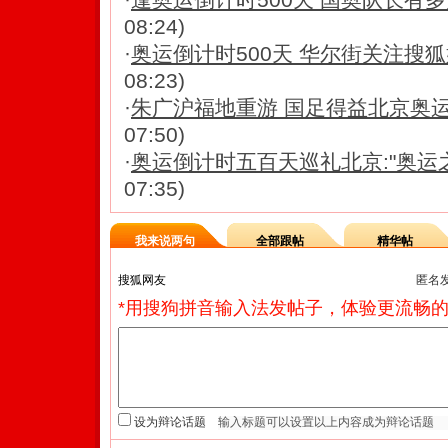
08:24)
·
奥运倒计时500天 华尔街关注搜
08:23)
·
朱广沪福地重游 国足得益北京奥运
07:50)
·
奥运倒计时五百天巡礼北京:"奥运
07:35)
我来说两句
全部跟帖
精华帖
匿名
*用搜狗拼音输入法发帖子，体验更流畅的
设为辩论话题