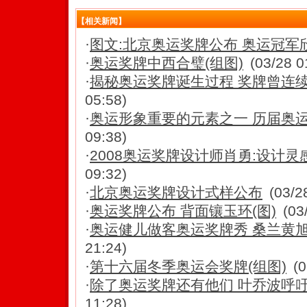
【相关新闻】
·
图文:北京奥运奖牌公布 奥运冠军
·
奥运奖牌中西合璧(组图)
(03/28 0
·
揭秘奥运奖牌诞生过程 奖牌曾连续“摔
05:58)
·
奥运形象重要的元素之一 历届奥
09:38)
·
2008奥运奖牌设计师肖勇:设计灵感
09:32)
·
北京奥运奖牌设计式样公布
(03/2
·
奥运奖牌公布 背面镶玉环(图)
(03
·
奥运健儿做客奥运奖牌秀 桑兰黄
21:24)
·
第十六届冬季奥运会奖牌(组图)
(0
·
除了奥运奖牌还有他们 叶乔波呼
11:28)