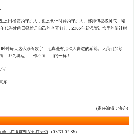
人
是田径馆的守护人，也是倒计时钟的守护人。邢师傅挺拔帅气，精
0年代兴建的田径馆是自己的老哥们儿，2005年新添置进馆里的倒计时
时钟每天这么蹦着数字，还真是有点催人奋进的感觉。队员们加紧
障，都为奥运，工作不同，目的一样！”
贤肖
京东
(责任编辑：海盗)
运会近在眼前却又远在天边
(07/31 07:35)