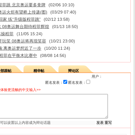
程菲跳 北京奥运要多拿牌
(02/06 10:10)
奥运火炬有望桥上传递(图)
(03/29 07:40)
回家 练“升级版程菲跳”
(02/12 13:58)
 08奥运舞台期待程菲辉煌
(01/13 18:50)
体操程菲
(11/05 15:24)
开玩笑 08奥运将再现笑容
(10/21 23:00)
楠:离奥运梦想近了一步
(10/20 11:24)
 程菲在平衡木比赛中
(08/08 14:56)
全部跟帖
精华帖
辩论区
用户：
匿名发表：
匿名发表：
体验更流畅的中文输入>>