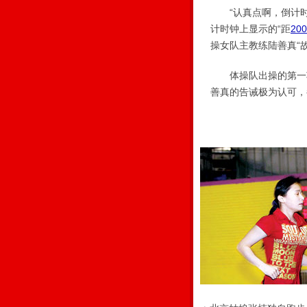
“认真点啊，倒计时钟
计时钟上显示的“距
20
操女队主教练陆善真“
体操队出操的第一项内
善真的告诫极为认可，