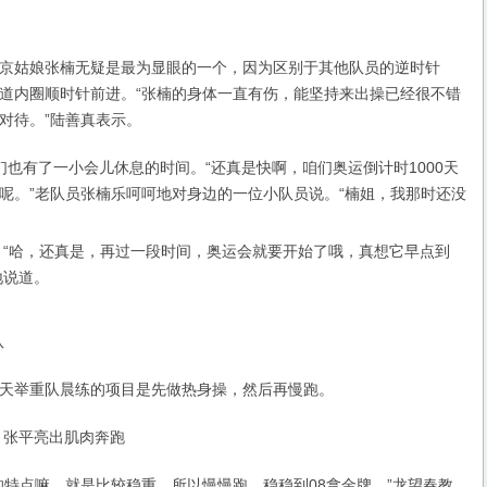
姑娘张楠无疑是最为显眼的一个，因为区别于其他队员的逆时针
道内圈顺时针前进。“张楠的身体一直有伤，能坚持来出操已经很不错
对待。”陆善真表示。
有了一小会儿休息的时间。“还真是快啊，咱们奥运倒计时1000天
呢。”老队员张楠乐呵呵地对身边的一位小队员说。“楠姐，我那时还没
。“哈，还真是，再过一段时间，奥运会就要开始了哦，真想它早点到
地说道。
队
举重队晨练的项目是先做热身操，然后再慢跑。
张平亮出肌肉奔跑
点嘛，就是比较稳重，所以慢慢跑，稳稳到08拿金牌。”龙望春教