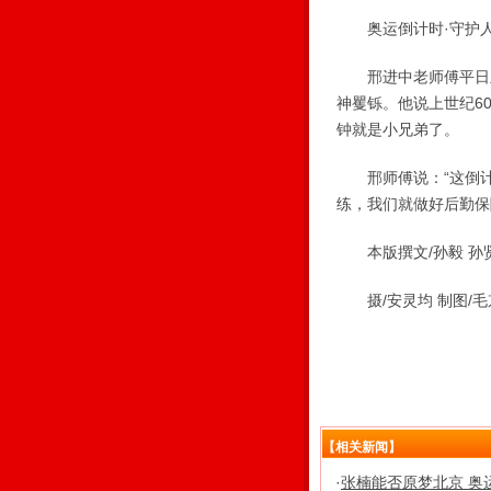
奥运倒计时·守护
邢进中老师傅平日里
神矍铄。他说上世纪6
钟就是小兄弟了。
邢师傅说：“这倒计
练，我们就做好后勤保
本版撰文/孙毅 孙
摄/安灵均 制图/毛
【相关新闻】
·
张楠能否原梦北京 奥