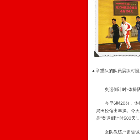
▲举重队的队员晨练时慢
奥运倒计时·体操
今早6时20分，体
局田径馆出早操。今天
是“奥运倒计时500天”
女队教练严肃告诫 