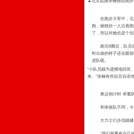
▲北京姑娘张楠独自跑步
在跑步大军中，北京
跑，她独自一人沿着跑
了，所以对她也是个别
跑完8圈后，队员们也
时出操的样子还在眼前
进队呢。
”小队员颇为遗憾地回答
来。”张楠有些自言自语
奥运倒计时·举重
和体操队不同，今天
大力士们步伐稳健 
“我们举重有自己的特