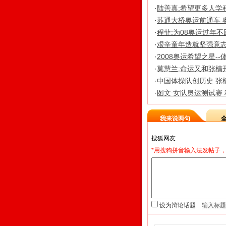
·
陆善真:希望更多人学
·
苏通大桥奥运前通车 
·
程菲:为08奥运过年不
·
艰辛童年造就坚强意志
·
2008奥运希望之星--
·
莫慧兰:命运又和张楠
·
中国体操队创历史 张
·
图文:女队奥运测试赛
我来说两句
*用搜狗拼音输入法发帖子，
设为辩论话题