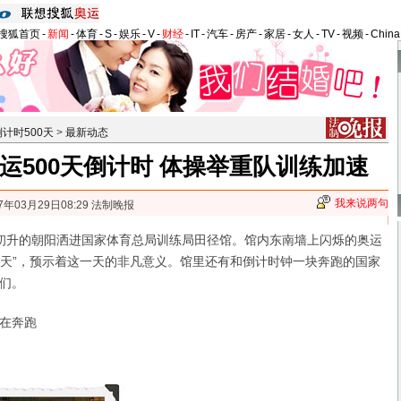
搜狐首页
-
新闻
-
体育
-
S
-
娱乐
-
V
-
财经
-
IT
-
汽车
-
房产
-
家居
-
女人
-
TV
-
视频
-
Chin
计时500天
>
最新动态
奥运500天倒计时 体操举重队训练加速
我来说两句
7年03月29日08:29 法制晚报
升的朝阳洒进国家体育总局训练局田径馆。馆内东南墙上闪烁的奥运
00天”，预示着这一天的非凡意义。馆里还有和倒计时钟一块奔跑的国家
们。
在奔跑