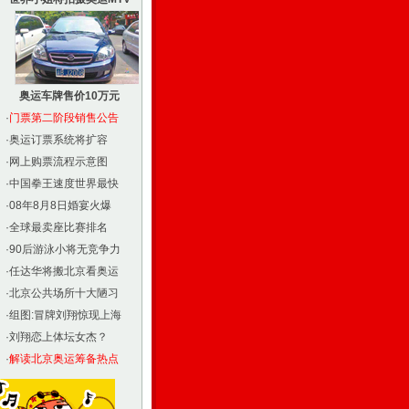
奥运车牌售价10万元
·
门票第二阶段销售公告
·
奥运订票系统将扩容
·
网上购票流程示意图
·
中国拳王速度世界最快
·
08年8月8日婚宴火爆
·
全球最卖座比赛排名
·
90后游泳小将无竞争力
·
任达华将搬北京看奥运
·
北京公共场所十大陋习
·
组图:冒牌刘翔惊现上海
·
刘翔恋上体坛女杰？
·
解读北京奥运筹备热点