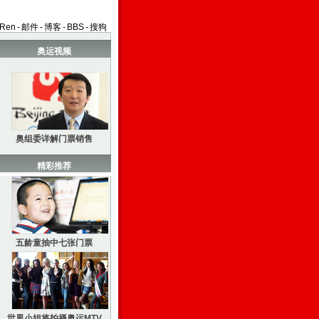
aRen
-
邮件
-
博客
-
BBS
-
搜狗
奥运视频
奥组委详解门票销售
精彩推荐
五龄童抽中七张门票
世界小姐将拍摄奥运MTV