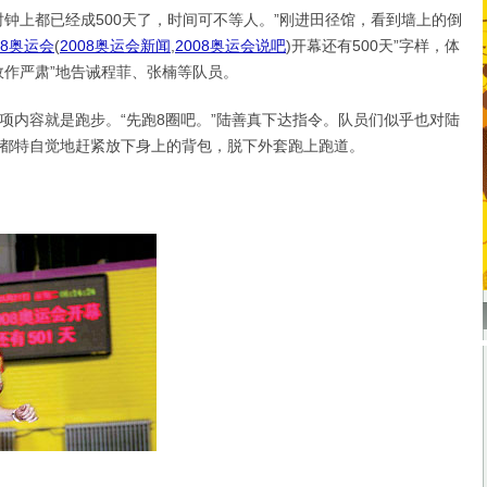
上都已经成500天了，时间可不等人。”刚进田径馆，看到墙上的倒
08奥运会
(
2008奥运会新闻
,
2008奥运会说吧
)
开幕还有500天”字样，体
故作严肃”地告诫程菲、张楠等队员。
容就是跑步。“先跑8圈吧。”陆善真下达指令。队员们似乎也对陆
都特自觉地赶紧放下身上的背包，脱下外套跑上跑道。