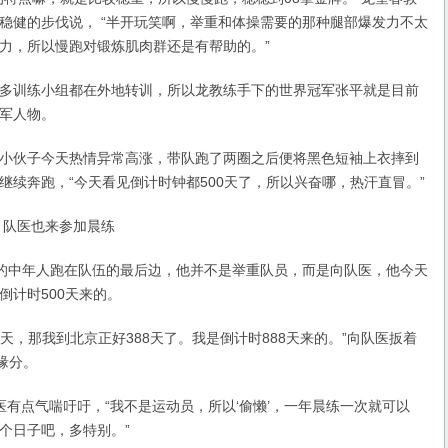
稳健的步伐说， “半开玩笑啊，举重和体操需要的那种腿部爆发力不太
力，所以慢跑对锻炼肌肉群还是有帮助的。”
训练小组都在外地转训，所以龙教练手下的世界冠军张平就是目前
军人物。
伙子今天热情异常高涨，带队跑了两圈之后便将黑色短袖上衣摔到
继续奔跑，“今天看见倒计时钟都500天了，所以兴奋哪，热汗直冒。”
队医也来参加晨练
中年人跑在队伍的最后边，他并不是举重队员，而是向队医，他今天
倒计时500天来的。
天，那我到北京正好388天了。我是倒计时888天来的。”向队医扳着
缘分。
点气喘吁吁，“我不是运动员，所以‘偷懒’，一年晨练一次就可以
个日子吧，多特别。”