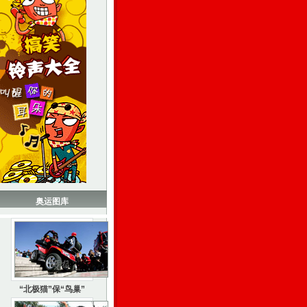
奥运图库
“北极猫”保“鸟巢”