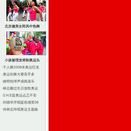
北京健美女郎风中热舞
小孩被理发师剃奥运头
·
千人舞2008米奥运巨龙
·
奥运街舞大赛高手多
·
姚明拍球声成摇滚乐
·
林志颖过生日放歌奥运
·
S.H.E提奥运忐忑不安
·
刘德华开唱提前感受08
·
传林志玲唱奥运主题曲