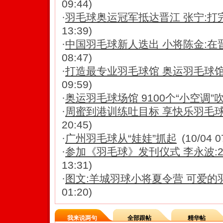
09:44)
·
羽毛球奥运冠军抵达晋江 张宁:打
13:39)
·
中国羽毛球新人迭出 小将陈金:在
08:47)
·
打造最专业羽毛球馆 奥运羽毛球
09:59)
·
奥运羽毛球场馆 9100个“小空调”
·
周蜜到港训练吐目标 享快乐羽毛球
20:45)
·
广州羽毛球从“娃娃”抓起
(10/04 0
·
参加《羽毛球》发刊仪式 李永波:
13:31)
·
图文:羊城羽球小将夏令营 可爱的
01:20)
我来说两句
全部跟帖
精华帖