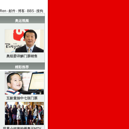
aRen
-
邮件
-
博客
-
BBS
-
搜狗
奥运视频
奥组委详解门票销售
精彩推荐
五龄童抽中七张门票
世界小姐将拍摄奥运MTV