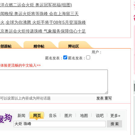
洋点燃二运会火炬 奥运冠军祝福(组图)
新闻晚报:奥运火炬将等珠峰 会在上海留三天
火,全球为你沸腾 火炬手将于08年5月登顶珠峰
北京奥运会火炬传递珠峰 气象服务保障信心十足
全部跟帖
精华帖
辩论区
用户：
匿名发表：
匿名发表：
体验更流畅的中文输入>>
新闻
网页
音乐
图片
地图
说吧
更多»