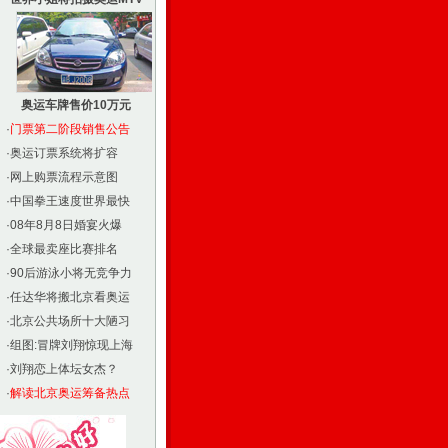
奥运车牌售价10万元
·
门票第二阶段销售公告
·
奥运订票系统将扩容
·
网上购票流程示意图
·
中国拳王速度世界最快
·
08年8月8日婚宴火爆
·
全球最卖座比赛排名
·
90后游泳小将无竞争力
·
任达华将搬北京看奥运
·
北京公共场所十大陋习
·
组图:冒牌刘翔惊现上海
·
刘翔恋上体坛女杰？
·
解读北京奥运筹备热点