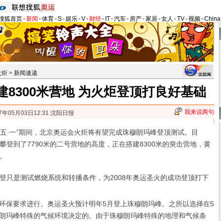
搜狐首页
-
新闻
-
体育
-
S
-
娱乐
-
V
-
财经
-
IT
-
汽车
-
房产
-
家居
-
女人
-
TV
-
视频
-
Chin
火炬
>
新闻速递
8300米营地 为火炬登顶打良好基础
我来说两句
7年05月03日12:31 沈阳日报
五·一”期间，北京奥运会火炬将有望完成珠穆朗玛峰登顶测试。目
攀登到了7790米的二号营地的高度，正在搭建8300米的突击营地，黄
。
是测试燃烧系统和转播条件，为2008年奥运圣火的成功登顶打下
环保要求进行。奥运圣火预计明年5月登上珠穆朗玛峰。之所以选择在5
朗玛峰特殊的气候环境决定的。由于珠穆朗玛峰特殊的地理和气候条