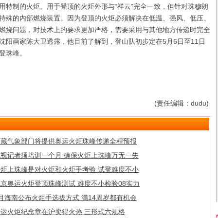
用特制的火炬。用于登顶的火炬外形与“祥云”完全一致，但针对珠穆朗
特殊的内部燃烧装置。因为登顶的火炬必须解决在低温、强风、低压、
燃烧问题，对技术上的要求更加严格，需要采用与其他地方传递时完全
沈阳画家陈大卫透露，他目前了解到，登山队初步定在5月6日至11日
登珠峰。
(责任编辑：dudu)
西藏气象部门将提供奥运火炬珠峰传递全程预报
电视记者须培训一个月 确保火炬上珠峰万无一失
火炬上珠峰是对火炬和火炬手考验 试登难度不小
北京奥运火炬登顶珠峰测试 难度不小检验08实力
月海南公布火炬手选拔方式 满14周岁都有机会
奥运火炬纪念章在沪卖得火热 三形式六规格