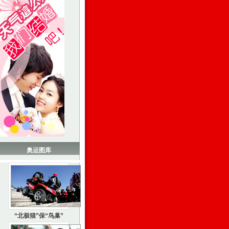
奥运图库
“北极猫”保“鸟巢”