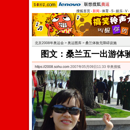
搜狐首页
-
新闻
-
体育
-
S
-
娱乐
-
V
-
北京2008年奥运会
>
奥运图库
>
桑兰体验无障碍设施
图文：桑兰五一出游体验
https://2008.sohu.com
2007年05月09日11:33 华奥搜狐