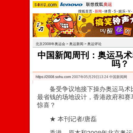
搜狐首页
-
新闻
-
体育
-
S
-
娱乐
-
V
-
北京2008年奥运会
>
奥运新闻
>
奥运评论
中国新闻周刊：奥运马术
吗？
https://2008.sohu.com
2007年05月29日13:24 中国新闻网
备受争议地接下操办奥运马术比
最省钱的场地设计，香港政府和赛
惊喜？
★ 本刊记者/唐磊
香港，原本和2008年北京奥运