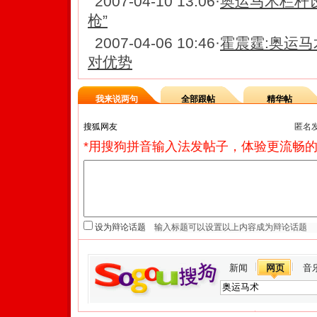
2007-04-10 13:06
·
奥运马术栏杆设
枪”
2007-04-06 10:46
·
霍震霆:奥运马
对优势
我来说两句
全部跟帖
精华帖
匿名
*用搜狗拼音输入法发帖子，体验更流畅的
设为辩论话题
新闻
网页
音