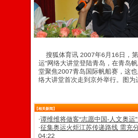
搜狐体育讯 2007年6月16日，
运”网络大讲堂登陆青岛，在青岛
堂聚焦2007青岛国际帆船赛，这也
络大讲堂首次走到京外举行。图为
【相关新闻】
·
谭维维将做客“志愿中国-人文奥运
·
征集奥运火炬江苏传递路线 需充
04:22