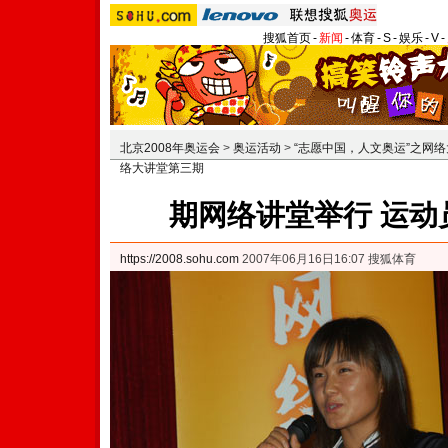
搜狐首页
-
新闻
-
体育
-
S
-
娱乐
-
V
-
北京2008年奥运会
>
奥运活动
>
“志愿中国，人文奥运”之网
络大讲堂第三期
期网络讲堂举行 运动
https://2008.sohu.com
2007年06月16日16:07 搜狐体育