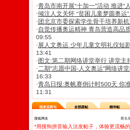
·
青岛市南开展“十加一”活动 推进“
·
倾注人文关怀 “贫困儿童梦圆奥运”
·
团北京市委探索学生骨干培养新机制
·
自觉传播奥运精神 青岛营造高品
09:55
·
展人文奥运 少年儿童文明礼仪短
13:41
·
图文:第二期网络讲堂举行 讲堂主
·
二期"志愿中国-人文奥运"网络讲堂
16:33
·
青岛日报:奥帆赛倒计时500天 你准
11:31
我来说两句
全部跟帖
精华帖
匿名
*用搜狗拼音输入法发帖子，体验更流畅的