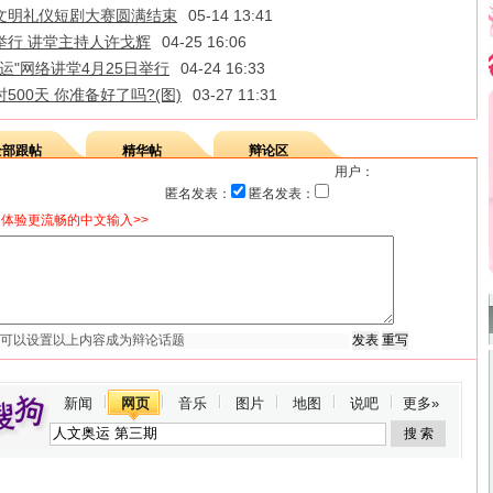
文明礼仪短剧大赛圆满结束
05-14 13:41
举行 讲堂主持人许戈辉
04-25 16:06
运"网络讲堂4月25日举行
04-24 16:33
500天 你准备好了吗?(图)
03-27 11:31
全部跟帖
精华帖
辩论区
用户：
匿名发表：
匿名发表：
体验更流畅的中文输入>>
新闻
网页
音乐
图片
地图
说吧
更多»