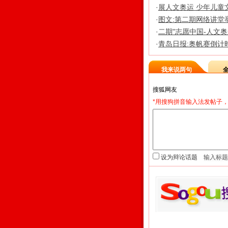
·
展人文奥运 少年儿童
·
图文:第二期网络讲堂
·
二期"志愿中国-人文奥
·
青岛日报:奥帆赛倒计时
我来说两句
*用搜狗拼音输入法发帖子，
设为辩论话题