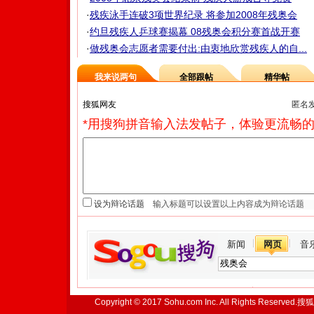
·
残疾泳手连破3项世界纪录 将参加2008年残奥会
·
约旦残疾人乒球赛揭幕 08残奥会积分赛首战开赛
·
做残奥会志愿者需要付出:由衷地欣赏残疾人的自...
我来说两句
全部跟帖
精华帖
匿名
*用搜狗拼音输入法发帖子，体验更流畅的
设为辩论话题
新闻
网页
音
Copyright © 2017 Sohu.com Inc. All Rights Reserved