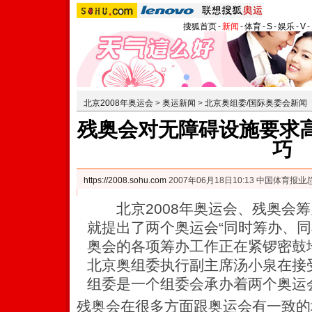
搜狐首页
-
新闻
-
体育
-
S
-
娱乐
-
V
-
北京2008年奥运会
>
奥运新闻
>
北京奥组委/国际奥委会新闻
残奥会对无障碍设施要求高
巧
https://2008.sohu.com
2007年06月18日10:13 中国体育报业
北京2008年奥运会、残奥会筹
就提出了两个奥运会“同时筹办、同
奥会的各项筹办工作正在紧锣密鼓
北京奥组委执行副主席汤小泉在接
组委是一个组委会承办着两个奥运
残奥会在很多方面跟奥运会有一致的