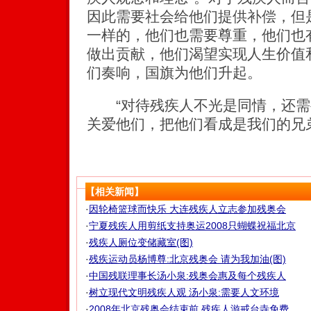
因此需要社会给他们提供补偿，但
一样的，他们也需要尊重，他们也
做出贡献，他们渴望实现人生价值
们奏响，国旗为他们升起。
“对待残疾人不光是同情，还需
关爱他们，把他们看成是我们的兄
【相关新闻】
·
因轮椅篮球而快乐 大连残疾人立志参加残奥会
·
宁夏残疾人用剪纸支持奥运2008只蝴蝶祝福北京
·
残疾人厕位变储藏室(图)
·
残疾运动员杨博尊:北京残奥会 请为我加油(图)
·
中国残联理事长汤小泉:残奥会惠及每个残疾人
·
树立现代文明残疾人观 汤小泉:需要人文环境
·
2008年北京残奥会结束前 残疾人游戒台寺免费