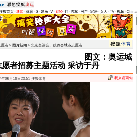
搜狐首页
-
新闻
-
体育
-
S
-
娱乐
-
V
-
财经
-
IT
-
汽车
-
房产
-
家居
-
女人
-
TV
-
视频
-
Chin
志愿者
>
图片新闻
>
北京奥运会、残奥会城市志愿者
图文：奥运城
志愿者招募主题活动 采访于丹
我来说两句
7年06月18日23:51 搜狐体育