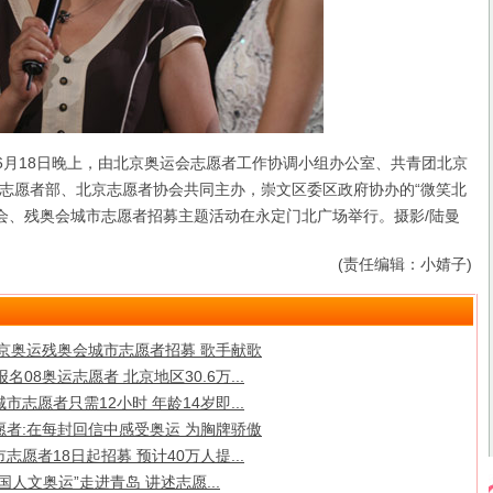
年6月18日晚上，由北京奥运会志愿者工作协调小组办公室、共青团北京
志愿者部、北京志愿者协会共同主办，崇文区委区政府协办的“微笑北
运会、残奥会城市志愿者招募主题活动在永定门北广场举行。摄影/陆曼
(责任编辑：小婧子)
北京奥运残奥会城市志愿者招募 歌手献歌
报名08奥运志愿者 北京地区30.6万...
市志愿者只需12小时 年龄14岁即...
愿者:在每封回信中感受奥运 为胸牌骄傲
志愿者18日起招募 预计40万人提...
国人文奥运”走进青岛 讲述志愿...