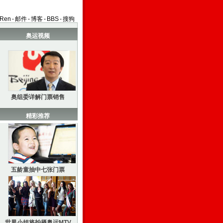
aRen
-
邮件
-
博客
-
BBS
-
搜狗
奥运视频
奥组委详解门票销售
精彩推荐
五龄童抽中七张门票
世界小姐将拍摄奥运MTV