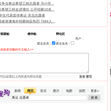
争当奥运希望工程志愿者 为小学...
希望工程走进潍坊 公开招募10名...
大学生代表宣传奥运 充当志愿者
者港澳海外招募响应热烈 7584人...
全部跟帖
精华帖
辩论区
用户：
匿名发表：
匿名发表：
体验更流畅的中文输入>>
新闻
网页
音乐
图片
地图
说吧
更多»