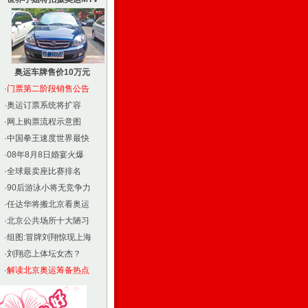
奥运车牌售价10万元
·
门票第二阶段销售公告
·
奥运订票系统将扩容
·
网上购票流程示意图
·
中国拳王速度世界最快
·
08年8月8日婚宴火爆
·
全球最卖座比赛排名
·
90后游泳小将无竞争力
·
任达华将搬北京看奥运
·
北京公共场所十大陋习
·
组图:冒牌刘翔惊现上海
·
刘翔恋上体坛女杰？
·
解读北京奥运筹备热点