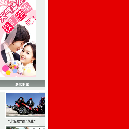
奥运图库
“北极猫”保“鸟巢”