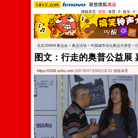
搜狐首页
-
新闻
-
体育
-
S
-
娱乐
-
V
-
北京2008年奥运会
>
奥运活动
>
中国城市论坛奥运大讲堂
>
图文：行走的奥普公益展 
https://2008.sohu.com
2007年07月06日16:22 搜狐体育