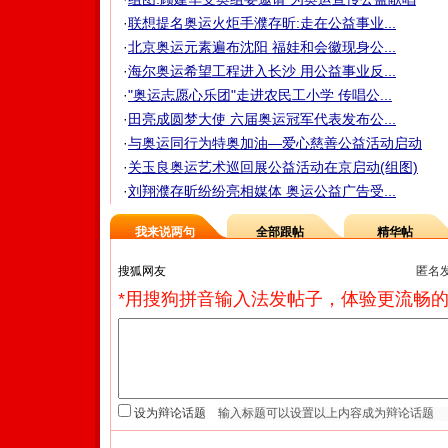
·
联想提名奥运火炬手濮存昕:走在公益事业...
·
北京奥运元素遍布沈阳 福娃和会徽现身公...
·
海尔奥运希望工程进入长沙 用公益事业反...
·
"奥运志愿心乐团"走进农民工小学 传唱公...
·
田亮成圆梦大使 六届奥运冠军代表发布公...
·
与奥运同行为特奥加油—爱心慈善公益活动启动
·
关玉良奥运艺术巡回展公益活动在京启动(组图)
·
刘翔濮存昕纷纷亮相媒体 奥运公益广告受...
我来说两句
全部跟帖
精华帖
匿名
*用搜狗拼音输入法发帖子，体验更流畅的
设为辩论话题