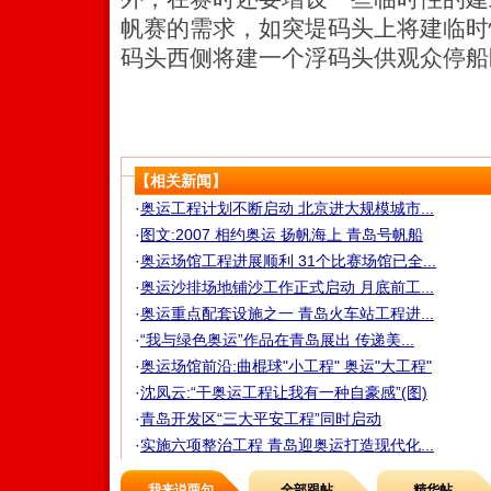
帆赛的需求，如突堤码头上将建临时
码头西侧将建一个浮码头供观众停船
【相关新闻】
·
奥运工程计划不断启动 北京进大规模城市...
·
图文:2007 相约奥运 扬帆海上 青岛号帆船
·
奥运场馆工程进展顺利 31个比赛场馆已全...
·
奥运沙排场地铺沙工作正式启动 月底前工...
·
奥运重点配套设施之一 青岛火车站工程进...
·
“我与绿色奥运”作品在青岛展出 传递美...
·
奥运场馆前沿:曲棍球"小工程" 奥运"大工程"
·
沈凤云:“干奥运工程让我有一种自豪感”(图)
·
青岛开发区“三大平安工程”同时启动
·
实施六项整治工程 青岛迎奥运打造现代化...
我来说两句
全部跟帖
精华帖