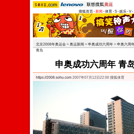
搜狐首页
-
新闻
-
体育
-
S
-
娱乐
-
V
-
北京2008年奥运会
>
奥运新闻
>
申奥成功六周年
>
申奥六周
青岛
申奥成功六周年 青
https://2008.sohu.com
2007年07月12日22:00 搜狐体育